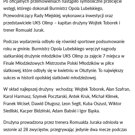
Po oficjalnych przemówieniach nastąpiło symboliczne przecięcie
wstęgi, którego dokonali Burmistrz Opola Lubelskiego,
Przewodniczący Rady Miejskiej, wykonawca inwestycji oraz
przedstawiciele UKS Olimp – kapitan drużyny Wojtek Toborek i
trener Romuald Jurak.
Podczas wydarzenia odbyło się również sportowe podsumowanie
roku w gminie. Burmistrz Opola Lubelskiego wręczył nagrody
siatkarskiej drużynie młodzików UKS Olimp za zajęcie 7 miejsca w
Finale Młodzieżowych Mistrzostw Polski Młodzików w piłce
siatkowej, które odbyły się w kwietniu w Olsztynie. To największy
sukces w historii opolskiej siatkówki młodzieżowej.
W skład najlepszej drużyny wchodzą: Wojtek Toborek, Alan Szafran,
Karol Harmasz, Szymek Pocztarski, Antek Kruk, Michał Klimek,
Franek Wciseł, Dawid Długosz, Leon Segit, Kuba Oszust, Wiktor
Siedliski, Kacper Bidziński, Adam Babski i Igor Bąska.
Drużyna prowadzona przez trenera Romualda Juraka odniosła w
sezonie aż 28 zwycięstw, przegrywając jedynie dwa mecze podczas