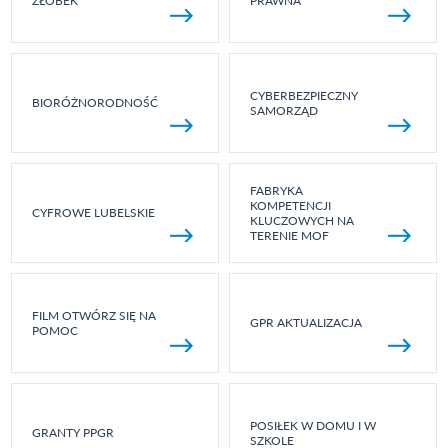
ŻŁOBEK
PRAWNA
CYBERBEZPIECZNY
BIORÓŻNORODNOŚĆ
SAMORZĄD
FABRYKA
KOMPETENCJI
CYFROWE LUBELSKIE
KLUCZOWYCH NA
TERENIE MOF
FILM OTWÓRZ SIĘ NA
GPR AKTUALIZACJA
POMOC
POSIŁEK W DOMU I W
GRANTY PPGR
SZKOLE