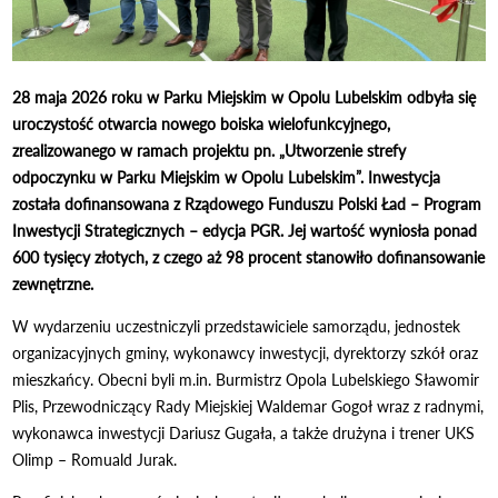
28 maja 2026 roku w Parku Miejskim w Opolu Lubelskim odbyła się
uroczystość otwarcia nowego boiska wielofunkcyjnego,
zrealizowanego w ramach projektu pn. „Utworzenie strefy
odpoczynku w Parku Miejskim w Opolu Lubelskim”. Inwestycja
została dofinansowana z Rządowego Funduszu Polski Ład – Program
Inwestycji Strategicznych – edycja PGR. Jej wartość wyniosła ponad
600 tysięcy złotych, z czego aż 98 procent stanowiło dofinansowanie
zewnętrzne.
W wydarzeniu uczestniczyli przedstawiciele samorządu, jednostek
organizacyjnych gminy, wykonawcy inwestycji, dyrektorzy szkół oraz
mieszkańcy. Obecni byli m.in. Burmistrz Opola Lubelskiego Sławomir
Plis, Przewodniczący Rady Miejskiej Waldemar Gogoł wraz z radnymi,
wykonawca inwestycji Dariusz Gugała, a także drużyna i trener UKS
Olimp – Romuald Jurak.