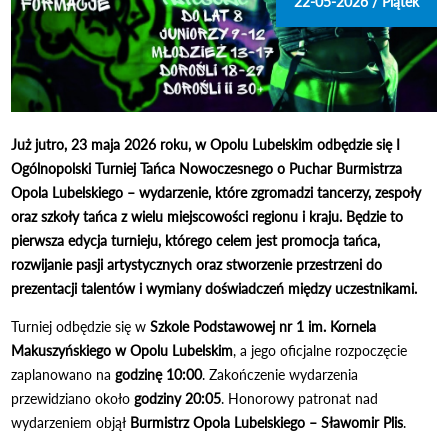
22-05-2026 / Piątek
Już jutro, 23 maja 2026 roku, w Opolu Lubelskim odbędzie się I
Ogólnopolski Turniej Tańca Nowoczesnego o Puchar Burmistrza
Opola Lubelskiego – wydarzenie, które zgromadzi tancerzy, zespoły
oraz szkoły tańca z wielu miejscowości regionu i kraju. Będzie to
pierwsza edycja turnieju, którego celem jest promocja tańca,
rozwijanie pasji artystycznych oraz stworzenie przestrzeni do
prezentacji talentów i wymiany doświadczeń między uczestnikami.
Turniej odbędzie się w
Szkole Podstawowej nr 1 im. Kornela
Makuszyńskiego w Opolu Lubelskim
, a jego oficjalne rozpoczęcie
zaplanowano na
godzinę 10:00
. Zakończenie wydarzenia
przewidziano około
godziny 20:05
. Honorowy patronat nad
wydarzeniem objął
Burmistrz Opola Lubelskiego – Sławomir Plis
.