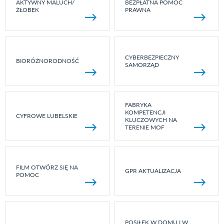
AKTYWNY MALUCH/
BEZPŁATNA POMOC
ŻŁOBEK
PRAWNA
CYBERBEZPIECZNY
BIORÓŻNORODNOŚĆ
SAMORZĄD
FABRYKA
KOMPETENCJI
CYFROWE LUBELSKIE
KLUCZOWYCH NA
TERENIE MOF
FILM OTWÓRZ SIĘ NA
GPR AKTUALIZACJA
POMOC
POSIŁEK W DOMU I W