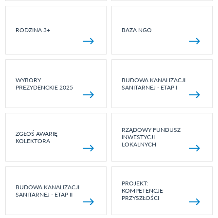
RODZINA 3+
BAZA NGO
WYBORY
BUDOWA KANALIZACJI
PREZYDENCKIE 2025
SANITARNEJ - ETAP I
RZĄDOWY FUNDUSZ
ZGŁOŚ AWARIĘ
INWESTYCJI
KOLEKTORA
LOKALNYCH
PROJEKT:
BUDOWA KANALIZACJI
KOMPETENCJE
SANITARNEJ - ETAP II
PRZYSZŁOŚCI