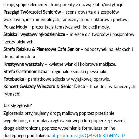
stroje, spójne elementy i transparenty z nazwą klubu/instytucji.
Przegląd Twórczości Seniorów
– scena otwarta dla zespołów
wokalnych, instrumentalnych, tanecznych oraz aktorów i poetów.
Pokaz Mody
– prezentacja tematycznych kolekcji mody.
Stoiska i wystawy rękodzielnicze
– miejsce dla twórców i pasjonatów
rzeczy pięknych.
Strefa Relaksu & Plenerowe Cafe Senior
– odpoczynek na leżakach i
dobra atmosfera.
Kreatywne warsztaty
– kwietne wianki i kolorowe makijaże.
Strefa Gastronomiczna
– regionalne smaki i przysmaki.
Fotobudka
- pamiątkowe zdjęcia w wyjątkowej oprawie.
Koncert Gwiazdy Wieczoru & Senior Disco
– finał dnia w tanecznych
rytmach!
Jak się zgłosić?
Zgłoszenia przyjmujemy drogą mailową poprzez przesłanie
wypełnionego formularza zgłoszeniowego lub poprzez zgłoszenia
drogą elektroniczną poprzez wypełnienie formularza online
dostępnego pod linkiem:
https://forms.gle/Qz4EzDcRtTiH61ad7