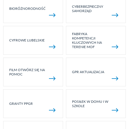
CYBERBEZPIECZNY
BIORÓŻNORODNOŚĆ
SAMORZĄD
FABRYKA
KOMPETENCJI
CYFROWE LUBELSKIE
KLUCZOWYCH NA
TERENIE MOF
FILM OTWÓRZ SIĘ NA
GPR AKTUALIZACJA
POMOC
POSIŁEK W DOMU I W
GRANTY PPGR
SZKOLE