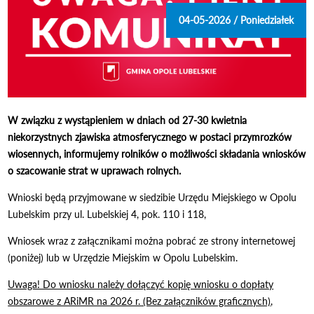
04-05-2026 / Poniedziałek
W związku z wystąpieniem w dniach od 27-30 kwietnia
niekorzystnych zjawiska atmosferycznego w postaci przymrozków
wiosennych, informujemy rolników o możliwości składania wniosków
o szacowanie strat w uprawach rolnych.
Wnioski będą przyjmowane w siedzibie Urzędu Miejskiego w Opolu
Lubelskim przy ul. Lubelskiej 4, pok. 110 i 118,
Wniosek wraz z załącznikami można pobrać ze strony internetowej
(poniżej) lub w Urzędzie Miejskim w Opolu Lubelskim.
Uwaga! Do wniosku należy dołączyć kopię wniosku o dopłaty
obszarowe z ARiMR na 2026 r. (Bez załączników graficznych)
,