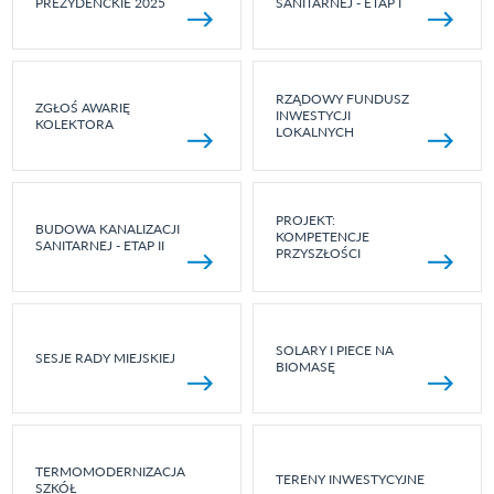
PREZYDENCKIE 2025
SANITARNEJ - ETAP I
RZĄDOWY FUNDUSZ
ZGŁOŚ AWARIĘ
INWESTYCJI
KOLEKTORA
LOKALNYCH
PROJEKT:
BUDOWA KANALIZACJI
KOMPETENCJE
SANITARNEJ - ETAP II
PRZYSZŁOŚCI
SOLARY I PIECE NA
SESJE RADY MIEJSKIEJ
BIOMASĘ
TERMOMODERNIZACJA
TERENY INWESTYCYJNE
SZKÓŁ