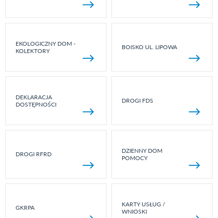
EKOLOGICZNY DOM -
BOISKO UL. LIPOWA
KOLEKTORY
DEKLARACJA
DROGI FDS
DOSTĘPNOŚCI
DZIENNY DOM
DROGI RFRD
POMOCY
KARTY USŁUG /
GKRPA
WNIOSKI