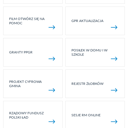
FILM OTWÓRZ SIĘ NA
GPR AKTUALIZACJA
POMOC
POSIŁEK W DOMU I W
GRANTY PPGR
SZKOLE
PROJEKT CYFROWA
REJESTR ŻŁOBKÓW
GMINA
RZĄDOWY FUNDUSZ
SESJE RM ONLINE
POLSKI ŁAD