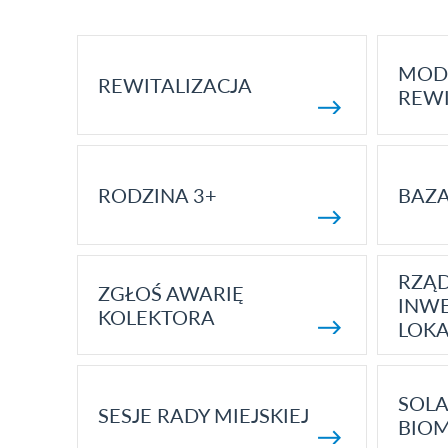
MOD
REWITALIZACJA
REWI
RODZINA 3+
BAZ
RZĄ
ZGŁOŚ AWARIĘ
INWE
KOLEKTORA
LOK
SOLA
SESJE RADY MIEJSKIEJ
BIO