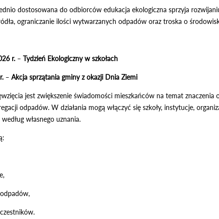
dnio dostosowana do odbiorców edukacja ekologiczna sprzyja rozwijani
ódła, ograniczanie ilości wytwarzanych odpadów oraz troska o środowisk
26 r.
–
Tydzień Ekologiczny w szkołach
r.
–
Akcja sprzątania gminy z okazji Dnia Ziemi
wzięcia jest zwiększenie świadomości mieszkańców na temat znaczenia 
gregacji odpadów. W działania mogą włączyć się szkoły, instytucje, organ
 według własnego uznania.
ą:
e,
 odpadów,
czestników.