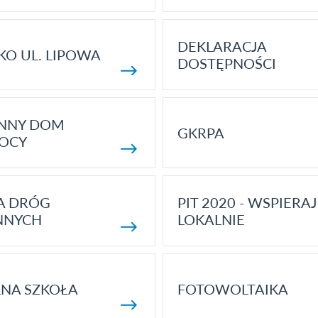
DEKLARACJA
KO UL. LIPOWA
DOSTĘPNOŚCI
ENNY DOM
GKRPA
OCY
A DRÓG
PIT 2020 - WSPIERAJ
NNYCH
LOKALNIE
NA SZKOŁA
FOTOWOLTAIKA