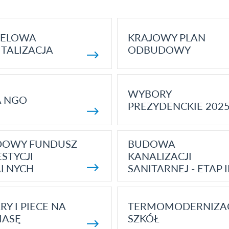
ELOWA
KRAJOWY PLAN
TALIZACJA
ODBUDOWY
WYBORY
A NGO
PREZYDENCKIE 202
DOWY FUNDUSZ
BUDOWA
STYCJI
KANALIZACJI
ALNYCH
SANITARNEJ - ETAP I
RY I PIECE NA
TERMOMODERNIZA
MASĘ
SZKÓŁ