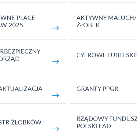
YWNE PLACE
AKTYWNY MALUCH/
AW 2025
ŻŁOBEK
RBEZPIECZNY
CYFROWE LUBELSKI
ORZĄD
AKTUALIZACJA
GRANTY PPGR
RZĄDOWY FUNDUS
STR ŻŁOBKÓW
POLSKI ŁAD