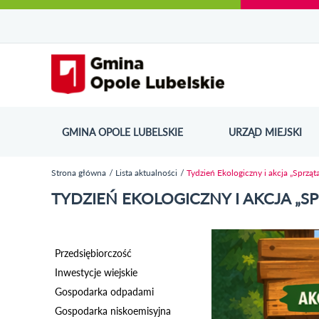
Urząd Miejski w Opolu Lubelskim - oficjaln
Przejdź
Przejdź
Przejdź do
Przejdź do
Przejdź do
Przejdź
Przejdź do
Przejdź
Przejdź
do
do
wyszukiwarki
ścieżki
kategorii
do
kalendarza
do
do
Przejdź do strony startow
mapy
menu
nawigacyjnej
aktualności
treści
wydarzeń
galerii
stopki
strony
zdjęć
GMINA OPOLE LUBELSKIE
URZĄD MIEJSKI
ODN
Strona główna
Lista aktualności
Tydzień Ekologiczny i akcja „Sprz
Jesteś tutaj
TYDZIEŃ EKOLOGICZNY I AKCJA „SP
Przedsiębiorczość
Inwestycje wiejskie
Gospodarka odpadami
Gospodarka niskoemisyjna