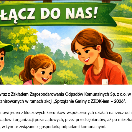
wraz z Zakładem Zagospodarowania Odpadów Komunalnych Sp. z o.o. w Be
rganizowanych w ramach akcji „Sprzątanie Gminy z ZZOK-iem – 2026”.
tanowi jeden z kluczowych kierunków współczesnych działań na rzecz o
ądów i organizacji pozarządowych, przez przedsiębiorców, aż po mieszk
 w tym te związane z gospodarką odpadami komunalnymi.