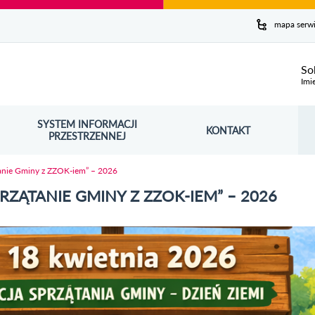
y serwis
mapa serw
ej
So
Imi
SYSTEM INFORMACJI
Szuk
KONTAKT
OŚNIK OTWORZY SIĘ W NOWYM OKNIE
PRZESTRZENNEJ
Wy
ątanie Gminy z ZZOK-iem” – 2026
RZĄTANIE GMINY Z ZZOK-IEM” – 2026