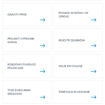
POSIŁEK W DOMU I W
GRANTY PPGR
SZKOLE
PROJEKT CYFROWA
REJESTR ŻŁOBKÓW
GMINA
RZĄDOWY FUNDUSZ
SESJE RM ONLINE
POLSKI ŁAD
TSSE EURO-PARK
ŚWIETLICA W LEONINIE
WISŁOSAN