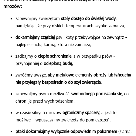
mrozów:
zapewnijmy zwierzętom
stały dostęp do świeżej wody
,
pamiętając, że przy niskich temperaturach szybko zamarza,
dokarmiajmy częściej
psy i koty przebywające na zewnątrz –
najlepiej suchą karmą, która nie zamarza,
zadbajmy o
ciepłe schronienie
, a w przypadku psów –
przynajmniej o
ocieplaną budę
,
zwróćmy uwagę, aby
metalowe elementy obroży lub łańcucha
nie przylegały bezpośrednio do szyi zwierzęcia
,
zapewnijmy psom możliwość
swobodnego poruszania się
, co
chroni je przed wychłodzeniem,
w czasie silnych mrozów
ograniczmy spacery
, a jeśli to
możliwe – wpuszczajmy zwierzęta do pomieszczeń,
ptaki dokarmiajmy wyłącznie odpowiednim pokarmem
(ziarna,