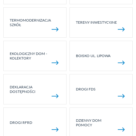
TERMOMODERNIZACJA
TERENY INWESTYCYJNE
SZKÓŁ
EKOLOGICZNY DOM -
BOISKO UL. LIPOWA
KOLEKTORY
DEKLARACJA
DROGI FDS
DOSTĘPNOŚCI
DZIENNY DOM
DROGI RFRD
POMOCY