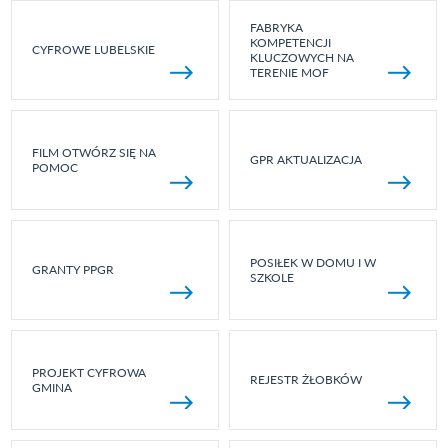
FABRYKA
KOMPETENCJI
CYFROWE LUBELSKIE
KLUCZOWYCH NA
TERENIE MOF
FILM OTWÓRZ SIĘ NA
GPR AKTUALIZACJA
POMOC
POSIŁEK W DOMU I W
GRANTY PPGR
SZKOLE
PROJEKT CYFROWA
REJESTR ŻŁOBKÓW
GMINA