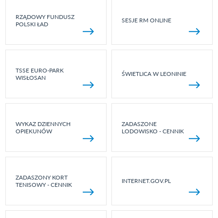
RZĄDOWY FUNDUSZ
SESJE RM ONLINE
POLSKI ŁAD
TSSE EURO-PARK
ŚWIETLICA W LEONINIE
WISŁOSAN
WYKAZ DZIENNYCH
ZADASZONE
OPIEKUNÓW
LODOWISKO - CENNIK
ZADASZONY KORT
INTERNET.GOV.PL
TENISOWY - CENNIK