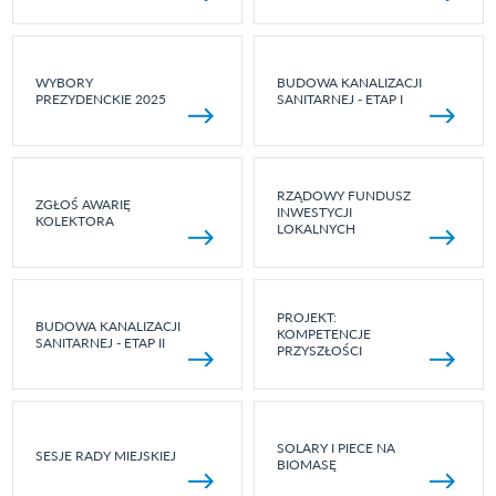
WYBORY
BUDOWA KANALIZACJI
PREZYDENCKIE 2025
SANITARNEJ - ETAP I
RZĄDOWY FUNDUSZ
ZGŁOŚ AWARIĘ
INWESTYCJI
KOLEKTORA
LOKALNYCH
PROJEKT:
BUDOWA KANALIZACJI
KOMPETENCJE
SANITARNEJ - ETAP II
PRZYSZŁOŚCI
SOLARY I PIECE NA
SESJE RADY MIEJSKIEJ
BIOMASĘ