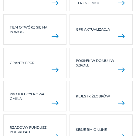
TERENIE MOF
FILM OTWÓRZ SIĘ NA
GPR AKTUALIZACJA
POMOC
POSIŁEK W DOMU I W
GRANTY PPGR
SZKOLE
PROJEKT CYFROWA
REJESTR ŻŁOBKÓW
GMINA
RZĄDOWY FUNDUSZ
SESJE RM ONLINE
POLSKI ŁAD