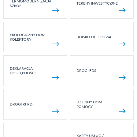
TERMOMODERNIZACJA
TERENY INWESTYCYJNE
SZKÓŁ
EKOLOGICZNY DOM -
BOISKO UL. LIPOWA
KOLEKTORY
DEKLARACJA
DROGI FDS
DOSTĘPNOŚCI
DZIENNY DOM
DROGI RFRD
POMOCY
KARTY USŁUG /