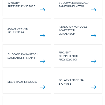
WYBORY
BUDOWA KANALIZACJI
PREZYDENCKIE 2025
SANITARNEJ - ETAP I
RZĄDOWY FUNDUSZ
ZGŁOŚ AWARIĘ
INWESTYCJI
KOLEKTORA
LOKALNYCH
PROJEKT:
BUDOWA KANALIZACJI
KOMPETENCJE
SANITARNEJ - ETAP II
PRZYSZŁOŚCI
SOLARY I PIECE NA
SESJE RADY MIEJSKIEJ
BIOMASĘ