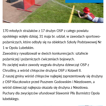
170 młodych strażaków z 17 drużyn OSP z całego powiatu
opolskiego wzięło dzisiaj, 31 maja br. udział, w zawodach sportowo-
pożarniczych, które odbyły się na obiektach Szkoły Podstawowej Nr
1 w Opolu Lubelskim.
Zawodnicy rywalizowali w dwóch konkurencjach: sztafecie
pożarniczej i pożarniczych ćwiczeniach bojowych.
Po zaciętej walce zawody wygrała drużyna dziewcząt OSP z
Chruśliny, a wśród chłopców drużyna OSP z Kolawli II.
Z naszej gminy wśród chłopców najlepiej zaprezentowały się drużyny
z OSP Kluczkowice przed Pusznem Godowskim i Niezdowem, a
wśród dziewcząt najlepsza okazała się drużyna z Niezdowa.
Puchary dla zwycięzców ufundował Sławomir Plis Burmistrz Opola
lubelskiego.