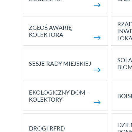
RZĄ
ZGŁOŚ AWARIĘ
INWE
KOLEKTORA
LOK
SOLA
SESJE RADY MIEJSKIEJ
BIO
EKOLOGICZNY DOM -
BOIS
KOLEKTORY
DZI
DROGI RFRD
POM