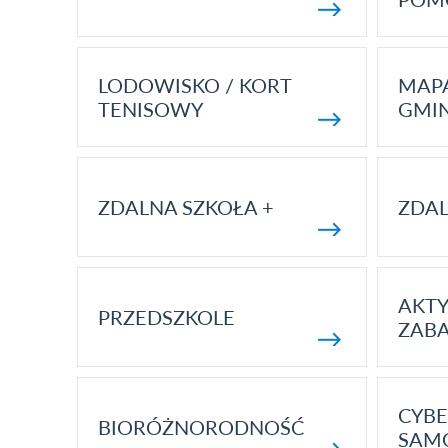
LODOWISKO / KORT
MAP
TENISOWY
GMI
ZDALNA SZKOŁA +
ZDAL
AKT
PRZEDSZKOLE
ZAB
CYBE
BIORÓŻNORODNOŚĆ
SAM