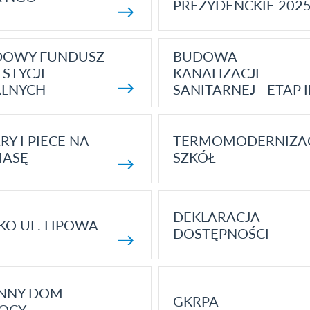
PREZYDENCKIE 202
DOWY FUNDUSZ
BUDOWA
STYCJI
KANALIZACJI
ALNYCH
SANITARNEJ - ETAP I
RY I PIECE NA
TERMOMODERNIZA
MASĘ
SZKÓŁ
DEKLARACJA
KO UL. LIPOWA
DOSTĘPNOŚCI
ENNY DOM
GKRPA
OCY