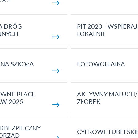
A DRÓG
PIT 2020 - WSPIERAJ
NNYCH
LOKALNIE
NA SZKOŁA
FOTOWOLTAIKA
YWNE PLACE
AKTYWNY MALUCH/
AW 2025
ŻŁOBEK
RBEZPIECZNY
CYFROWE LUBELSKI
ORZĄD