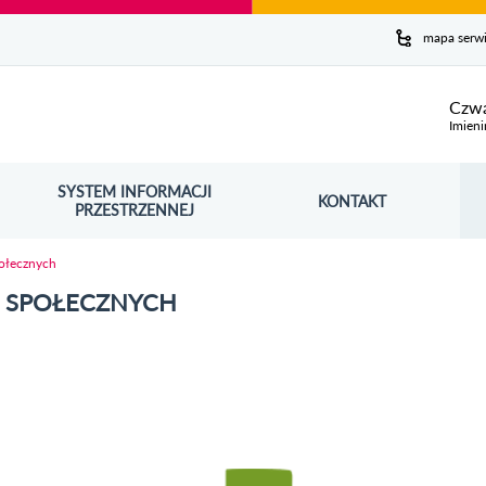
y serwis
mapa serw
ej
Czwa
Imieni
SYSTEM INFORMACJI
Szuk
KONTAKT
OŚNIK OTWORZY SIĘ W NOWYM OKNIE
PRZESTRZENNEJ
Wy
ołecznych
G SPOŁECZNYCH