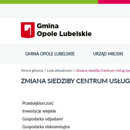
Urząd Miejski w Opolu Lubelskim - oficjaln
Przejdź
Przejdź
Przejdź do
Przejdź do
Przejdź do
Przejdź
Przejdź do
Przejdź
Przejdź
do
do
wyszukiwarki
ścieżki
kategorii
do
kalendarza
do
do
Przejdź do strony startow
mapy
menu
nawigacyjnej
aktualności
treści
wydarzeń
galerii
stopki
strony
zdjęć
GMINA OPOLE LUBELSKIE
URZĄD MIEJSKI
ODN
Strona główna
Lista aktualności
Zmiana siedziby Centrum Usług Sp
Jesteś tutaj
ZMIANA SIEDZIBY CENTRUM USŁU
Przedsiębiorczość
Inwestycje wiejskie
Gospodarka odpadami
Gospodarka niskoemisyjna