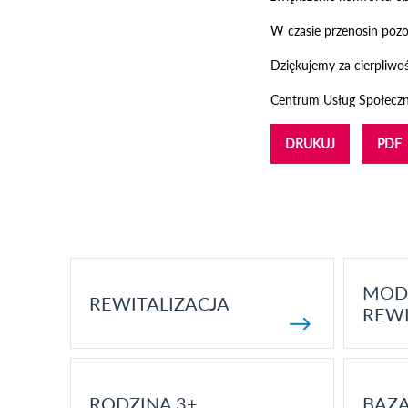
W czasie przenosin poz
Dziękujemy za cierpliwo
Centrum Usług Społecz
DRUKUJ
PDF
MOD
REWITALIZACJA
REWI
RODZINA 3+
BAZ