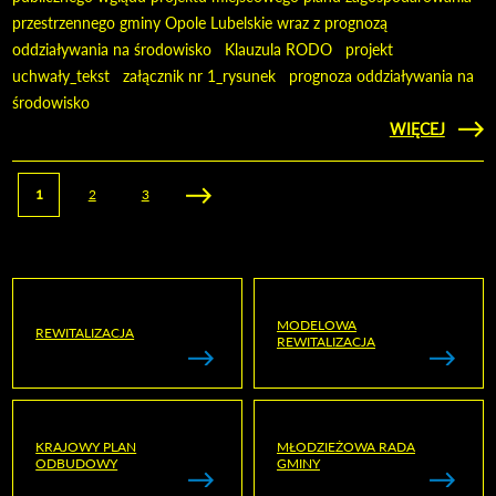
przestrzennego gminy Opole Lubelskie wraz z prognozą
oddziaływania na środowisko Klauzula RODO projekt
uchwały_tekst załącznik nr 1_rysunek prognoza oddziaływania na
środowisko
CZYTAJ
WIĘCEJ
OBWIE
- W
PROJE
Strony
1
2
3
MODELOWA
REWITALIZACJA
REWITALIZACJA
KRAJOWY PLAN
MŁODZIEŻOWA RADA
ODBUDOWY
GMINY