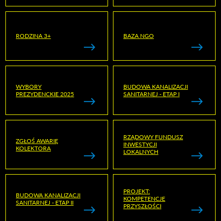
RODZINA 3+
BAZA NGO
WYBORY
BUDOWA KANALIZACJI
PREZYDENCKIE 2025
SANITARNEJ - ETAP I
RZĄDOWY FUNDUSZ
ZGŁOŚ AWARIĘ
INWESTYCJI
KOLEKTORA
LOKALNYCH
PROJEKT:
BUDOWA KANALIZACJI
KOMPETENCJE
SANITARNEJ - ETAP II
PRZYSZŁOŚCI