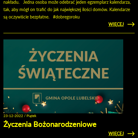
nakładu. Jedna osoba może odebrać jeden egzemplarz kalendarza,
tak, aby mógł on trafić do jak największej ilości domów. Kalendarze
są oczywiście bezpłatne. #dobregoroku
CZYTAJ
WIĘCEJ
O KAL
PRO
MIES
23-12-2022 / Piątek
Życzenia Bożonarodzeniowe
CZYTAJ
WIĘCEJ