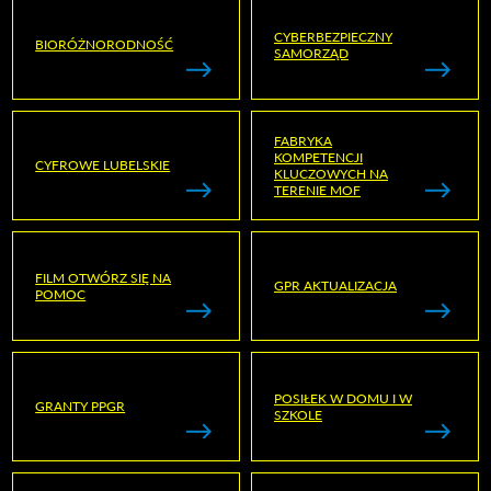
CYBERBEZPIECZNY
BIORÓŻNORODNOŚĆ
SAMORZĄD
FABRYKA
KOMPETENCJI
CYFROWE LUBELSKIE
KLUCZOWYCH NA
TERENIE MOF
FILM OTWÓRZ SIĘ NA
GPR AKTUALIZACJA
POMOC
POSIŁEK W DOMU I W
GRANTY PPGR
SZKOLE