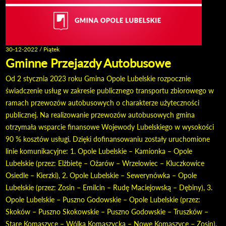
30-12-2022 / Piątek
Gminne Przejazdy Autobusowe
Od 2 stycznia 2023 roku Gmina Opole Lubelskie rozpocznie
świadczenie usług w zakresie publicznego transportu zbiorowego w
ramach przewozów autobusowych o charakterze użyteczności
publicznej. Na realizowanie przewozów autobusowych gmina
otrzymała wsparcie finansowe Wojewody Lubelskiego w wysokości
90 % kosztów usługi. Dzięki dofinansowaniu zostały uruchomione
linie komunikacyjne: 1. Opole Lubelskie – Kamionka – Opole
Lubelskie (przez: Elżbietę – Ożarów – Wrzelowiec – Kluczkowice
Osiedle – Kierzki), 2. Opole Lubelskie – Sewerynówka – Opole
Lubelskie (przez: Zosin – Emilcin – Rudę Maciejowską – Dębiny), 3.
Opole Lubelskie – Puszno Godowskie – Opole Lubelskie (przez:
Skoków – Puszno Skokowskie – Puszno Godowskie – Truszków –
Stare Komaszyce – Wólka Komaszycka – Nowe Komaszyce – Zosin),