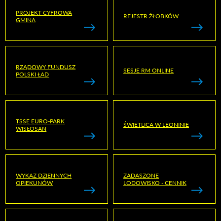
PROJEKT CYFROWA
REJESTR ŻŁOBKÓW
GMINA
RZĄDOWY FUNDUSZ
SESJE RM ONLINE
POLSKI ŁAD
TSSE EURO-PARK
ŚWIETLICA W LEONINIE
WISŁOSAN
WYKAZ DZIENNYCH
ZADASZONE
OPIEKUNÓW
LODOWISKO - CENNIK