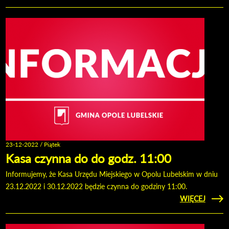
BOŻO
23-12-2022 / Piątek
Kasa czynna do do godz. 11:00
Informujemy, że Kasa Urzędu Miejskiego w Opolu Lubelskim w dniu
23.12.2022 i 30.12.2022 będzie czynna do godziny 11:00.
CZYTAJ
WIĘCEJ
O KA
CZYN
DO 
GOD