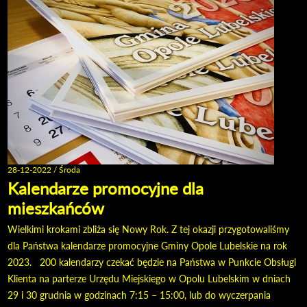
28-12-2022 / Środa
Kalendarze promocyjne dla
mieszkańców
Wielkimi krokami zbliża się Nowy Rok. Z tej okazji przygotowaliśmy
dla Państwa kalendarze promocyjne Gminy Opole Lubelskie na rok
2023. 200 kalendarzy czekać będzie na Państwa w Punkcie Obsługi
Klienta na parterze Urzędu Miejskiego w Opolu Lubelskim w dniach
29 i 30 grudnia w godzinach 7:15 – 15:00, lub do wyczerpania