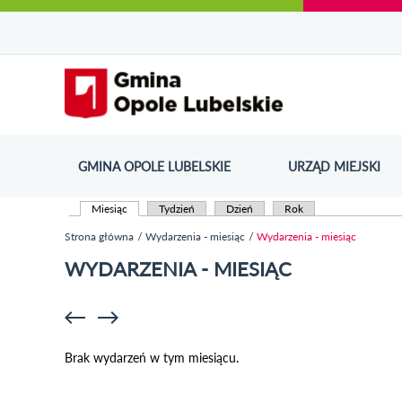
Urząd Miejski w Opolu Lubelskim - oficjaln
Przejdź
Przejdź
Przejdź do
Przejdź do
Przejdź do
Przejdź
Przejdź do
Przejdź
Przejdź
do
do
wyszukiwarki
ścieżki
kategorii
do
kalendarza
do
do
Przejdź do strony startow
mapy
menu
nawigacyjnej
aktualności
treści
wydarzeń
galerii
stopki
strony
zdjęć
GMINA OPOLE LUBELSKIE
URZĄD MIEJSKI
ODN
Miesiąc
(aktywna karta)
Tydzień
Dzień
Rok
Karty podstawowe
Strona główna
Wydarzenia - miesiąc
Wydarzenia - miesiąc
Jesteś tutaj
WYDARZENIA - MIESIĄC
Brak wydarzeń w tym miesiącu.