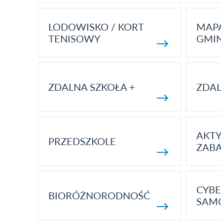
LODOWISKO / KORT
MAP
TENISOWY
GMI
ZDALNA SZKOŁA +
ZDAL
AKT
PRZEDSZKOLE
ZAB
CYBE
BIORÓŻNORODNOŚĆ
SAM