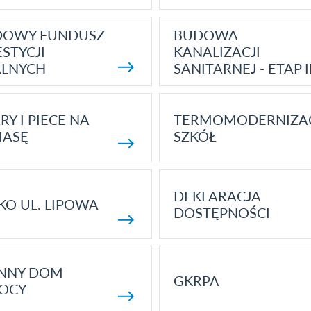
DOWY FUNDUSZ
BUDOWA
STYCJI
KANALIZACJI
ALNYCH
SANITARNEJ - ETAP I
RY I PIECE NA
TERMOMODERNIZA
MASĘ
SZKÓŁ
DEKLARACJA
KO UL. LIPOWA
DOSTĘPNOŚCI
ENNY DOM
GKRPA
OCY