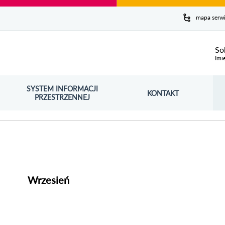
y serwis
mapa serw
ej
So
Imi
SYSTEM INFORMACJI
Szuk
KONTAKT
OŚNIK OTWORZY SIĘ W NOWYM OKNIE
PRZESTRZENNEJ
Wy
Wrzesień