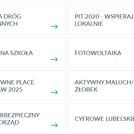
A DRÓG
PIT 2020 - WSPIERAJ
NNYCH
LOKALNIE
NA SZKOŁA
FOTOWOLTAIKA
YWNE PLACE
AKTYWNY MALUCH/
AW 2025
ŻŁOBEK
RBEZPIECZNY
CYFROWE LUBELSKI
ORZĄD