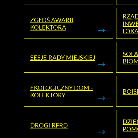
RZĄ
ZGŁOŚ AWARIĘ
INWE
KOLEKTORA
LOK
SOLA
SESJE RADY MIEJSKIEJ
BIO
EKOLOGICZNY DOM -
BOIS
KOLEKTORY
DZI
DROGI RFRD
POM