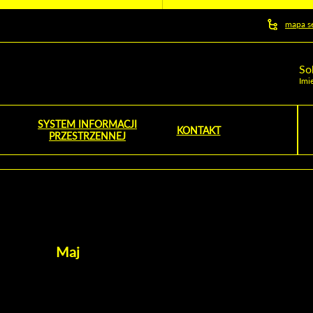
y serwis
mapa s
ej
So
Imi
SYSTEM INFORMACJI
Szu
KONTAKT
NOŚNIK OTWORZY SIĘ W NOWYM OKNIE
PRZESTRZENNEJ
Wy
Maj