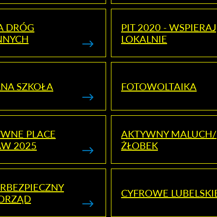
A DRÓG
PIT 2020 - WSPIERAJ
NNYCH
LOKALNIE
NA SZKOŁA
FOTOWOLTAIKA
YWNE PLACE
AKTYWNY MALUCH/
AW 2025
ŻŁOBEK
RBEZPIECZNY
CYFROWE LUBELSKI
ORZĄD