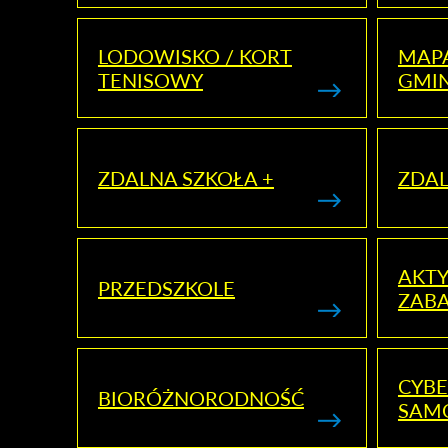
LODOWISKO / KORT
MAP
TENISOWY
GMI
ZDALNA SZKOŁA +
ZDAL
AKT
PRZEDSZKOLE
ZAB
CYBE
BIORÓŻNORODNOŚĆ
SAM