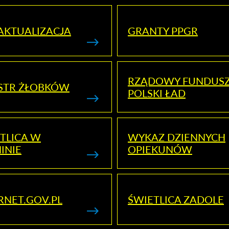
AKTUALIZACJA
GRANTY PPGR
RZĄDOWY FUNDUS
STR ŻŁOBKÓW
POLSKI ŁAD
TLICA W
WYKAZ DZIENNYCH
INIE
OPIEKUNÓW
RNET.GOV.PL
ŚWIETLICA ZADOLE