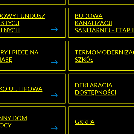
DOWY FUNDUSZ
BUDOWA
STYCJI
KANALIZACJI
ALNYCH
SANITARNEJ - ETAP I
RY I PIECE NA
TERMOMODERNIZA
MASĘ
SZKÓŁ
DEKLARACJA
KO UL. LIPOWA
DOSTĘPNOŚCI
ENNY DOM
GKRPA
OCY