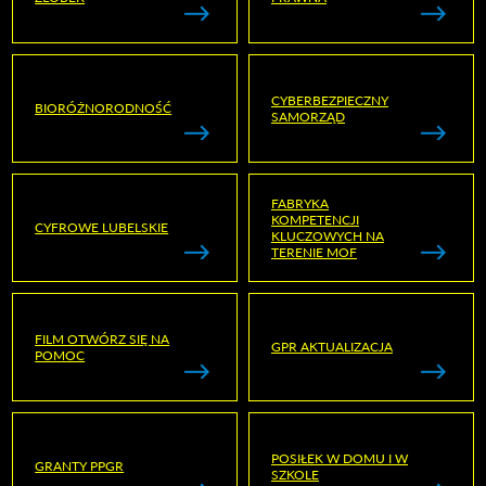
CYBERBEZPIECZNY
BIORÓŻNORODNOŚĆ
SAMORZĄD
FABRYKA
KOMPETENCJI
CYFROWE LUBELSKIE
KLUCZOWYCH NA
TERENIE MOF
FILM OTWÓRZ SIĘ NA
GPR AKTUALIZACJA
POMOC
POSIŁEK W DOMU I W
GRANTY PPGR
SZKOLE