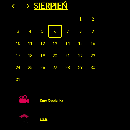
SIERPIEŃ
Przejdź do
Przejdź do
poprzedniego
poprzedniego
miesiąca
miesiąca
1
2
3
4
5
6
7
8
9
10
11
12
14
15
16
13
17
18
19
20
21
22
23
24
25
26
27
28
29
30
31
Kino Opolanka
OCK