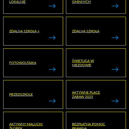
LOKALNIE
GMINNYCH
ZDALNA SZKOŁA +
ZDALNA SZKOŁA
ŚWIETLICA W
FOTOWOLTAIKA
NIEZDOWIE
AKTYWNE PLACE
PRZEDSZKOLE
ZABAW 2025
AKTYWNY MALUCH/
BEZPŁATNA POMOC
ŻŁOBEK
PRAWNA