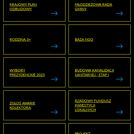
KRAJOWY PLAN
MŁODZIEŻOWA RADA
ODBUDOWY
GMINY
RODZINA 3+
BAZA NGO
WYBORY
BUDOWA KANALIZACJI
PREZYDENCKIE 2025
SANITARNEJ - ETAP I
RZĄDOWY FUNDUSZ
ZGŁOŚ AWARIĘ
INWESTYCJI
KOLEKTORA
LOKALNYCH
PROJEKT: