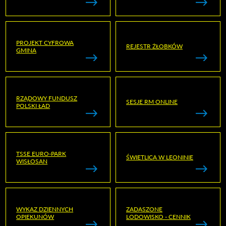
PROJEKT CYFROWA
REJESTR ŻŁOBKÓW
GMINA
RZĄDOWY FUNDUSZ
SESJE RM ONLINE
POLSKI ŁAD
TSSE EURO-PARK
ŚWIETLICA W LEONINIE
WISŁOSAN
WYKAZ DZIENNYCH
ZADASZONE
OPIEKUNÓW
LODOWISKO - CENNIK