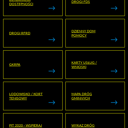
DROGI FDS
DOSTĘPNOŚCI
DZIENNY DOM
DROGI RFRD
POMOCY
KARTY USŁUG /
GKRPA
WNIOSKI
LODOWISKO / KORT
MAPA DRÓG
TENISOWY
GMINNYCH
PIT 2020 - WSPIERAJ
WYKAZ DRÓG