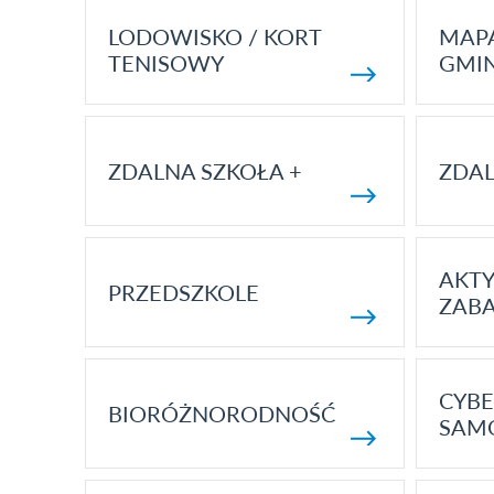
LODOWISKO / KORT
MAP
TENISOWY
GMI
ZDALNA SZKOŁA +
ZDAL
AKT
PRZEDSZKOLE
ZAB
CYBE
BIORÓŻNORODNOŚĆ
SAM