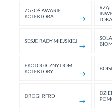
RZĄ
ZGŁOŚ AWARIĘ
INWE
KOLEKTORA
LOK
SOLA
SESJE RADY MIEJSKIEJ
BIO
EKOLOGICZNY DOM -
BOIS
KOLEKTORY
DZI
DROGI RFRD
POM