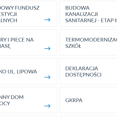
DOWY FUNDUSZ
BUDOWA
STYCJI
KANALIZACJI
ALNYCH
SANITARNEJ - ETAP I
RY I PIECE NA
TERMOMODERNIZA
MASĘ
SZKÓŁ
DEKLARACJA
KO UL. LIPOWA
DOSTĘPNOŚCI
ENNY DOM
GKRPA
OCY