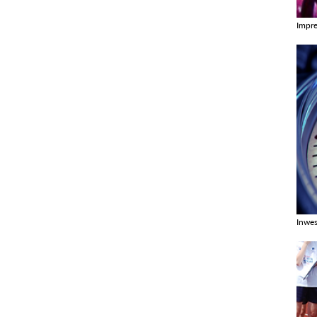
Impr
Zobac
Inwes
Zobac