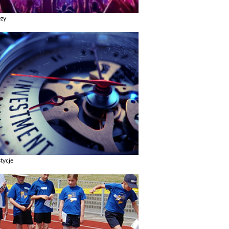
ezy
z galerie w kategori Imprezy
tycje
z galerie w kategori Inwestycje