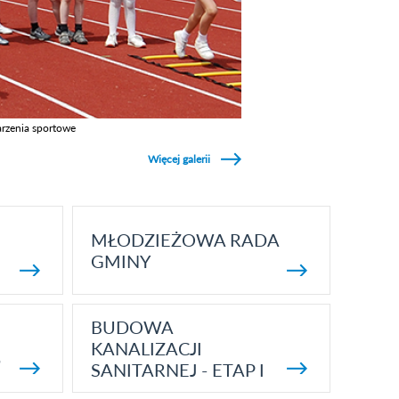
rzenia sportowe
z galerie w kategori Wydarzenia sportowe
Więcej galerii
MŁODZIEŻOWA RADA
GMINY
BUDOWA
KANALIZACJI
5
SANITARNEJ - ETAP I