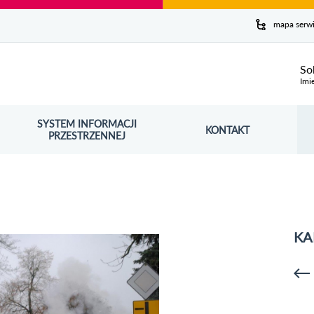
y serwis
mapa serw
ej
So
Imi
SYSTEM INFORMACJI
Szuk
KONTAKT
OŚNIK OTWORZY SIĘ W NOWYM OKNIE
PRZESTRZENNEJ
Wy
KA
p