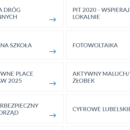
A DRÓG
PIT 2020 - WSPIERAJ
NNYCH
LOKALNIE
NA SZKOŁA
FOTOWOLTAIKA
YWNE PLACE
AKTYWNY MALUCH/
AW 2025
ŻŁOBEK
RBEZPIECZNY
CYFROWE LUBELSKI
ORZĄD