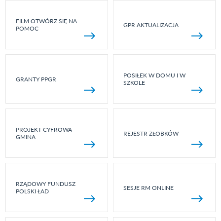
FILM OTWÓRZ SIĘ NA
GPR AKTUALIZACJA
POMOC
POSIŁEK W DOMU I W
GRANTY PPGR
SZKOLE
PROJEKT CYFROWA
REJESTR ŻŁOBKÓW
GMINA
RZĄDOWY FUNDUSZ
SESJE RM ONLINE
POLSKI ŁAD