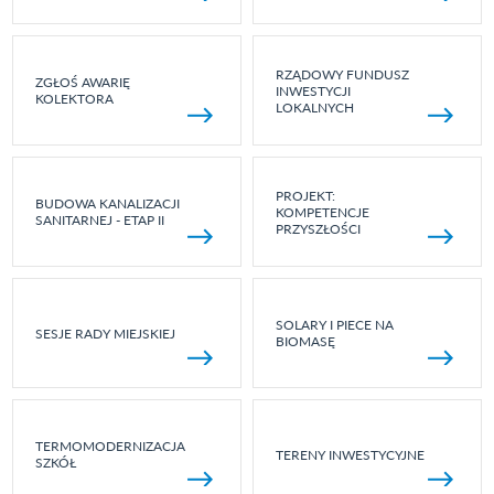
RZĄDOWY FUNDUSZ
ZGŁOŚ AWARIĘ
INWESTYCJI
KOLEKTORA
LOKALNYCH
PROJEKT:
BUDOWA KANALIZACJI
KOMPETENCJE
SANITARNEJ - ETAP II
PRZYSZŁOŚCI
SOLARY I PIECE NA
SESJE RADY MIEJSKIEJ
BIOMASĘ
TERMOMODERNIZACJA
TERENY INWESTYCYJNE
SZKÓŁ