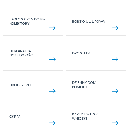
EKOLOGICZNY DOM -
BOISKO UL. LIPOWA
KOLEKTORY
DEKLARACJA
DROGI FDS
DOSTĘPNOŚCI
DZIENNY DOM
DROGI RFRD
POMOCY
KARTY USŁUG /
GKRPA
WNIOSKI