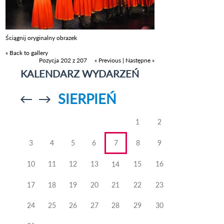
Ściągnij oryginalny obrazek
« Back to gallery
Pozycja 202 z 207
« Previous
|
Następne »
KALENDARZ WYDARZEŃ
SIERPIEŃ
Przejdź do
Przejdź do
poprzedniego
poprzedniego
miesiąca
miesiąca
1
2
3
4
5
6
7
8
9
10
11
12
13
15
16
14
17
18
19
20
21
22
23
24
25
26
27
28
29
30