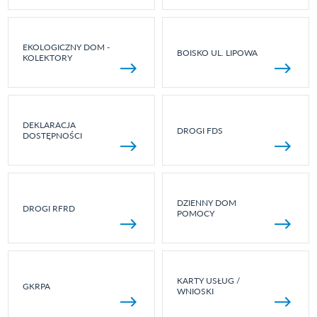
EKOLOGICZNY DOM -
BOISKO UL. LIPOWA
KOLEKTORY
DEKLARACJA
DROGI FDS
DOSTĘPNOŚCI
DZIENNY DOM
DROGI RFRD
POMOCY
KARTY USŁUG /
GKRPA
WNIOSKI