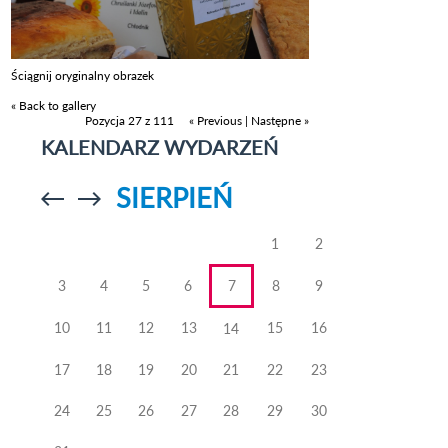
Ściągnij oryginalny obrazek
« Back to gallery
Pozycja 27 z 111
« Previous
|
Następne »
KALENDARZ WYDARZEŃ
SIERPIEŃ
Przejdź do
Przejdź do
poprzedniego
poprzedniego
miesiąca
miesiąca
1
2
3
4
5
6
7
8
9
10
11
12
13
15
16
14
17
18
19
20
21
22
23
24
25
26
27
28
29
30