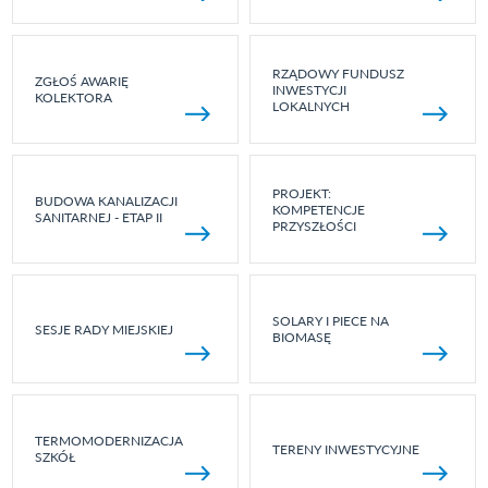
RZĄDOWY FUNDUSZ
ZGŁOŚ AWARIĘ
INWESTYCJI
KOLEKTORA
LOKALNYCH
PROJEKT:
BUDOWA KANALIZACJI
KOMPETENCJE
SANITARNEJ - ETAP II
PRZYSZŁOŚCI
SOLARY I PIECE NA
SESJE RADY MIEJSKIEJ
BIOMASĘ
TERMOMODERNIZACJA
TERENY INWESTYCYJNE
SZKÓŁ