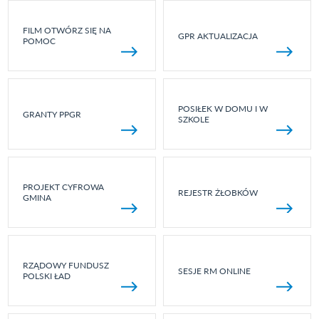
FILM OTWÓRZ SIĘ NA
GPR AKTUALIZACJA
POMOC
POSIŁEK W DOMU I W
GRANTY PPGR
SZKOLE
PROJEKT CYFROWA
REJESTR ŻŁOBKÓW
GMINA
RZĄDOWY FUNDUSZ
SESJE RM ONLINE
POLSKI ŁAD