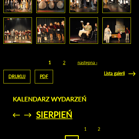
1
2
następna ›
Strony
Lista galerii
DRUKUJ
PDF
KALENDARZ WYDARZEŃ
SIERPIEŃ
Przejdź do
Przejdź do
poprzedniego
poprzedniego
miesiąca
miesiąca
1
2