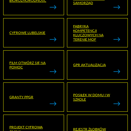
BIORÓŻNORODNOŚĆ
SAMORZĄD
FABRYKA
KOMPETENCJI
CYFROWE LUBELSKIE
KLUCZOWYCH NA
TERENIE MOF
FILM OTWÓRZ SIĘ NA
GPR AKTUALIZACJA
POMOC
POSIŁEK W DOMU I W
GRANTY PPGR
SZKOLE
PROJEKT CYFROWA
REJESTR ŻŁOBKÓW