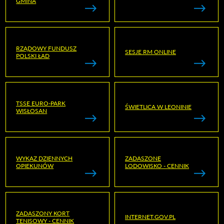
GMINA
RZĄDOWY FUNDUSZ
SESJE RM ONLINE
POLSKI ŁAD
TSSE EURO-PARK
ŚWIETLICA W LEONINIE
WISŁOSAN
WYKAZ DZIENNYCH
ZADASZONE
OPIEKUNÓW
LODOWISKO - CENNIK
ZADASZONY KORT
INTERNET.GOV.PL
TENISOWY - CENNIK