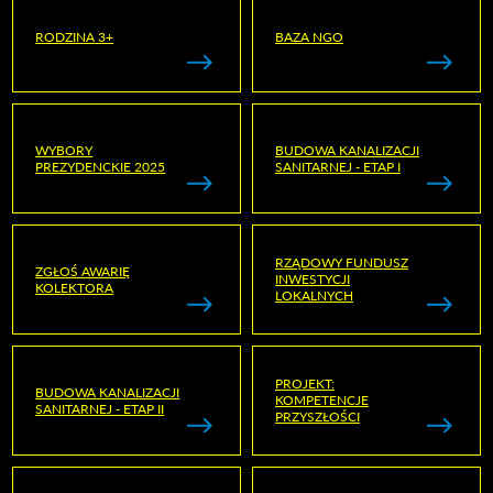
RODZINA 3+
BAZA NGO
WYBORY
BUDOWA KANALIZACJI
PREZYDENCKIE 2025
SANITARNEJ - ETAP I
RZĄDOWY FUNDUSZ
ZGŁOŚ AWARIĘ
INWESTYCJI
KOLEKTORA
LOKALNYCH
PROJEKT:
BUDOWA KANALIZACJI
KOMPETENCJE
SANITARNEJ - ETAP II
PRZYSZŁOŚCI