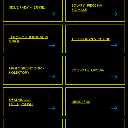
SOLARY I PIECE NA
SESJE RADY MIEJSKIEJ
BIOMASĘ
TERMOMODERNIZACJA
TERENY INWESTYCYJNE
SZKÓŁ
EKOLOGICZNY DOM -
BOISKO UL. LIPOWA
KOLEKTORY
DEKLARACJA
DROGI FDS
DOSTĘPNOŚCI