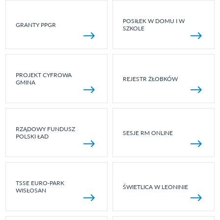
POSIŁEK W DOMU I W
GRANTY PPGR
SZKOLE
PROJEKT CYFROWA
REJESTR ŻŁOBKÓW
GMINA
RZĄDOWY FUNDUSZ
SESJE RM ONLINE
POLSKI ŁAD
TSSE EURO-PARK
ŚWIETLICA W LEONINIE
WISŁOSAN