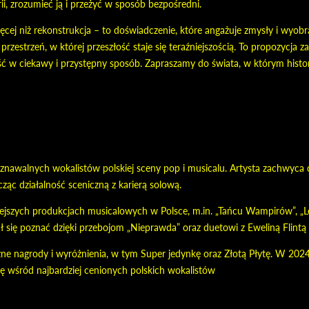
rii, zrozumieć ją i przeżyć w sposób bezpośredni.
cej niż rekonstrukcja – to doświadczenie, które angażuje zmysły i wyobraź
zestrzeń, w której przeszłość staje się teraźniejszością. To propozycja zar
ć w ciekawy i przystępny sposób. Zapraszamy do świata, w którym hist
poznawalnych wokalistów polskiej sceny pop i musicalu. Artysta zachwyc
ącząc działalność sceniczną z karierą solową.
szych produkcjach musicalowych w Polsce, m.in. „Tańcu Wampirów”, „Les 
ał się poznać dzięki przebojom „Nieprawda” oraz duetowi z Eweliną Flintą
ne nagrody i wyróżnienia, w tym Super jedynkę oraz Złotą Płytę. W 2024 
ę wśród najbardziej cenionych polskich wokalistów