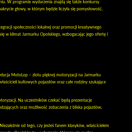
niu. W programie wydarzenia znajdą się także konkursy
akrycie głowy, w którym będzie liczyła się pomysłowość,
ntegracji społeczności lokalnej oraz promocji kreatywnego
się w klimat Jarmarku Opolskiego, wzbogacając jego ofertę i
 edycja MotoLop – zlotu pięknej motoryzacji na Jarmarku
łaścicieli kultowych pojazdów oraz całe rodziny szukające
otoryzacji. Na uczestników czekać będą prezentacje
iedzających oraz możliwość zobaczenia z bliska pojazdów,
 Niezależnie od tego, czy jesteś fanem klasyków, właścicielem