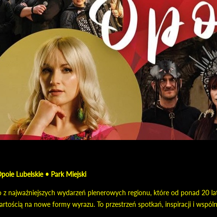
ole Lubelskie • Park Miejski
 z najważniejszych wydarzeń plenerowych regionu, które od ponad 20 lat 
artością na nowe formy wyrazu. To przestrzeń spotkań, inspiracji i wspó