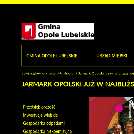
Urząd Miejski w Opolu Lubelskim - oficjaln
Przejdź
Przejdź
Przejdź do
Przejdź do
Przejdź do
Przejdź
Przejdź do
Przejdź
Przejdź
do
do
wyszukiwarki
ścieżki
kategorii
do
kalendarza
do
do
Przejdź do strony startow
mapy
menu
nawigacyjnej
aktualności
treści
wydarzeń
galerii
stopki
strony
zdjęć
GMINA OPOLE LUBELSKIE
URZĄD MIEJSKI
OD
Strona główna
Lista aktualności
Jarmark Opolski już w najbliższy w
Jesteś tutaj
JARMARK OPOLSKI JUŻ W NAJBLI
Przedsiębiorczość
Inwestycje wiejskie
Gospodarka odpadami
Gospodarka niskoemisyjna