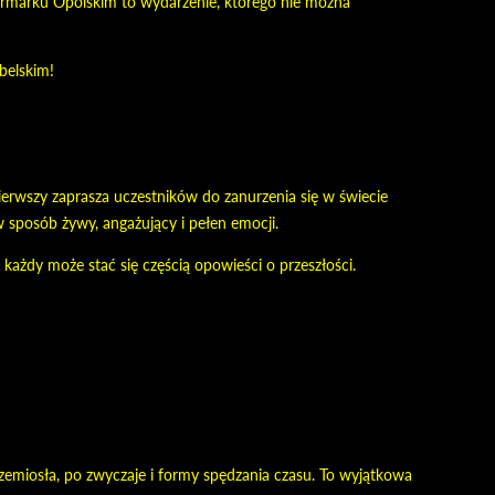
armarku Opolskim to wydarzenie, którego nie można
belskim!
erwszy zaprasza uczestników do zanurzenia się w świecie
 sposób żywy, angażujący i pełen emocji.
każdy może stać się częścią opowieści o przeszłości.
rzemiosła, po zwyczaje i formy spędzania czasu. To wyjątkowa