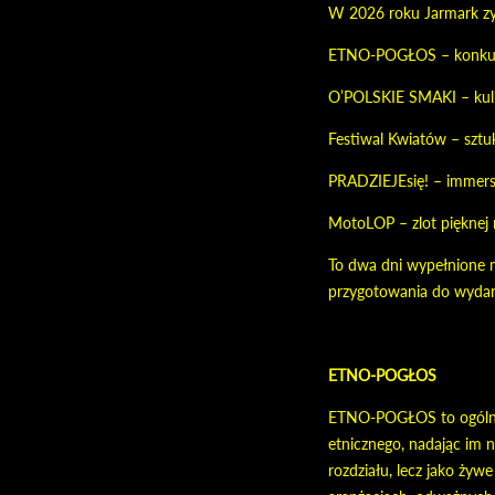
W 2026 roku Jarmark zys
ETNO-POGŁOS – konkurs 
O’POLSKIE SMAKI – kulin
Festiwal Kwiatów – sztuk
PRADZIEJEsię! – immers
MotoLOP – zlot pięknej 
To dwa dni wypełnione m
przygotowania do wydar
ETNO-POGŁOS
ETNO-POGŁOS to ogólnopol
etnicznego, nadając im n
rozdziału, lecz jako ż