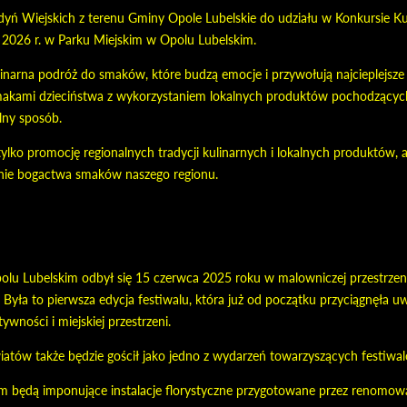
ń Wiejskich z terenu Gminy Opole Lubelskie do udziału w Konkursie Kul
 2026 r. w Parku Miejskim w Opolu Lubelskim.
linarna podróż do smaków, które budzą emocje i przywołują najcieplejs
makami dzieciństwa z wykorzystaniem lokalnych produktów pochodzących 
lny sposób.
ylko promocję regionalnych tradycji kulinarnych i lokalnych produktów, a
anie bogactwa smaków naszego regionu.
olu Lubelskim odbył się 15 czerwca 2025 roku w malowniczej przestrzen
Była to pierwsza edycja festiwalu, która już od początku przyciągnęła u
tywności i miejskiej przestrzeni.
atów także będzie gościł jako jedno z wydarzeń towarzyszących festiwal
 będą imponujące instalacje florystyczne przygotowane przez renomowa