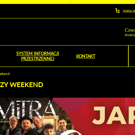
y serwis
mapa s
ej
Czwa
Imieni
SYSTEM INFORMACJI
Szu
KONTAKT
NOŚNIK OTWORZY SIĘ W NOWYM OKNIE
PRZESTRZENNEJ
Wy
eekend
ŻSZY WEEKEND