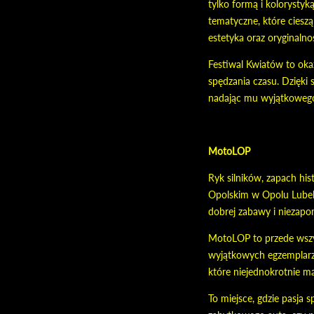
tylko formą i kolorysty
tematyczne, które ciesz
estetyka oraz oryginaln
Festiwal Kwiatów to okaz
spędzania czasu. Dzięki 
nadając mu wyjątkowego,
MotoLOP
Ryk silników, zapach hi
Opolskim w Opolu Lubels
dobrej zabawy i niezap
MotoLOP to przede wszyst
wyjątkowych egzemplarzy,
które niejednokrotnie ma
To miejsce, gdzie pasja 