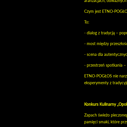
aranżacjach, odważnych 
Czym jest ETNO-POGŁ
To:
- dialog z tradycją – pop
- most między przeszłoś
- scena dla autentyczny
- przestrzeń spotkania 
ETNO-POGŁOS nie narzuca
eksperymenty z tradycyj
Konkurs Kulinarny „Opol
Zapach świeżo pieczoneg
pamięci smaki, które pr