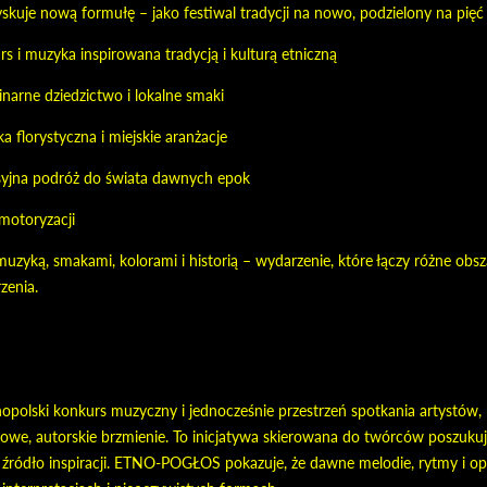
kuje nową formułę – jako festiwal tradycji na nowo, podzielony na pię
i muzyka inspirowana tradycją i kulturą etniczną
arne dziedzictwo i lokalne smaki
a florystyczna i miejskie aranżacje
yjna podróż do świata dawnych epok
motoryzacji
uzyką, smakami, kolorami i historią – wydarzenie, które łączy różne obs
zenia.
ski konkurs muzyczny i jednocześnie przestrzeń spotkania artystów, któr
owe, autorskie brzmienie. To inicjatywa skierowana do twórców poszukując
ywe źródło inspiracji. ETNO-POGŁOS pokazuje, że dawne melodie, rytmy