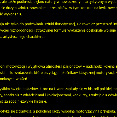
ką, ale także podkreślą piękno natury w nowoczesnym, artystycznym wyda
ą się dużym zainteresowaniem uczestników, w tym konkurs na kwiatowe n
ość wykonania.
ja nie tylko do podziwiania sztuki florystycznej, ale również przestrzeń i
swojej różnorodności i atrakcyjnej formule wydarzenie doskonale wpisuje 
 artystycznego charakteru.
storii motoryzacji i wyjątkowa atmosfera pasjonatów – nadchodzi kolejna
kim! To wydarzenie, które przyciąga miłośników klasycznej motoryzacji, w
omnianych wrażeń.
kim święto pojazdów, które na trwałe zapisały się w historii polskiej m
 spotkania z właścicielami i kolekcjonerami, konkursy, atrakcje dla odw
ją za sobą niezwykłe historie.
spotyka się z tradycją, a pokolenia łączy wspólna motoryzacyjna przygoda.