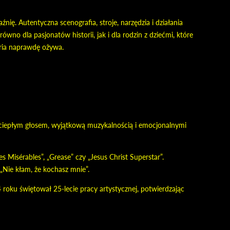
nię. Autentyczna scenografia, stroje, narzędzia i działania
ówno dla pasjonatów historii, jak i dla rodzin z dziećmi, które
oria naprawdę ożywa.
a ciepłym głosem, wyjątkową muzykalnością i emocjonalnymi
Misérables”, „Grease” czy „Jesus Christ Superstar”.
 „Nie kłam, że kochasz mnie”.
roku świętował 25-lecie pracy artystycznej, potwierdzając