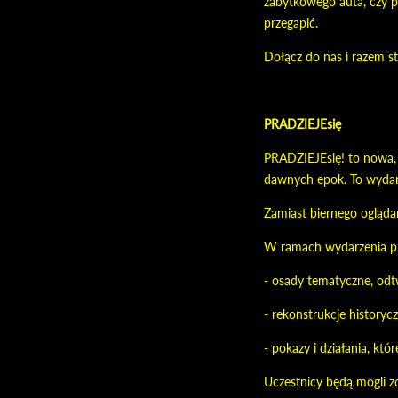
zabytkowego auta, czy 
przegapić.
Dołącz do nas i razem 
PRADZIEJEsię
PRADZIEJEsię! to nowa, 
dawnych epok. To wydarz
Zamiast biernego oglądan
W ramach wydarzenia p
- osady tematyczne, odt
- rekonstrukcje historyc
- pokazy i działania, któ
Uczestnicy będą mogli zo