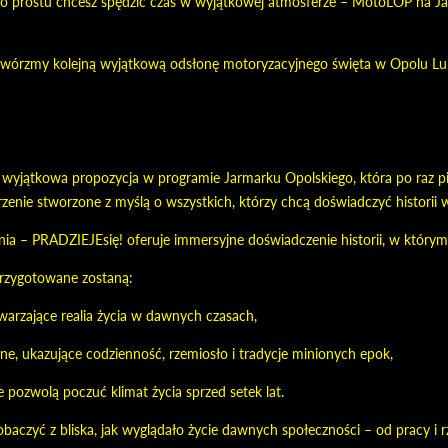
po prostu chcesz spędzić czas w wyjątkowej atmosferze – MotoLOP na J
stwórzmy kolejną wyjątkową odsłonę motoryzacyjnego święta w Opolu Lu
wyjątkowa propozycja w programie Jarmarku Opolskiego, która po raz pi
enie stworzone z myślą o wszystkich, którzy chcą doświadczyć historii w
ia – PRADZIEJEsię! oferuje immersyjne doświadczenie historii, w którym 
rzygotowane zostaną:
warzające realia życia w dawnych czasach,
zne, ukazujące codzienność, rzemiosło i tradycje minionych epok,
re pozwolą poczuć klimat życia sprzed setek lat.
baczyć z bliska, jak wyglądało życie dawnych społeczności – od pracy i 