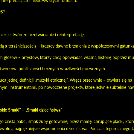
interpretacjach i nieoczywistych formach.
OS?
rzez jej twórcze przetwarzanie i reinterpretację,
cią a teraźniejszością – łączący dawne brzmienia z współczesnymi gatunk
ch głosów – artystów, którzy chcą opowiadać własną historię poprzez mu
– twórców, publiczności i różnych wrażliwości muzycznych.
 jednej definicji „muzyki etnicznej”. Wręcz przeciwnie – otwiera się na
nymi instrumentami, po nowoczesne projekty, które jedynie subtelnie naw
skie Smaki” – „Smaki dzieciństwa”
o ciasta babci, smak zupy gotowanej przez mamę, chrupiące placki, któ
zywołują najpiękniejsze wspomnienia dzieciństwa. Podczas tegorocznego