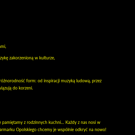
ami,
zykę zakorzenioną w kulturze,
 różnorodność form: od inspiracji muzyką ludową, przez
iązują do korzeni.
re pamiętamy z rodzinnych kuchni… Każdy z nas nosi w
 Jarmarku Opolskiego chcemy je wspólnie odkryć na nowo!