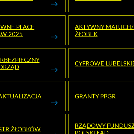
YWNE PLACE
AKTYWNY MALUCH/
AW 2025
ŻŁOBEK
RBEZPIECZNY
CYFROWE LUBELSKI
ORZĄD
AKTUALIZACJA
GRANTY PPGR
RZĄDOWY FUNDUS
STR ŻŁOBKÓW
POLSKI ŁAD