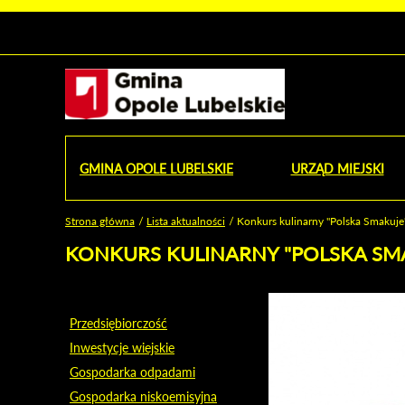
Urząd Miejski w Opolu Lubelskim - oficjaln
Przejdź
Przejdź
Przejdź do
Przejdź do
Przejdź do
Przejdź
Przejdź do
Przejdź
Przejdź
do
do
wyszukiwarki
ścieżki
kategorii
do
kalendarza
do
do
Przejdź do strony startow
mapy
menu
nawigacyjnej
aktualności
treści
wydarzeń
galerii
stopki
strony
zdjęć
GMINA OPOLE LUBELSKIE
URZĄD MIEJSKI
OD
Strona główna
Lista aktualności
Konkurs kulinarny "Polska Smakuje
Jesteś tutaj
KONKURS KULINARNY "POLSKA SM
Przedsiębiorczość
Inwestycje wiejskie
Gospodarka odpadami
Gospodarka niskoemisyjna