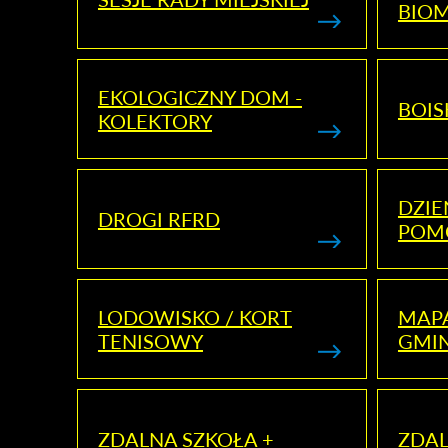
BIO
EKOLOGICZNY DOM -
BOIS
KOLEKTORY
DZI
DROGI RFRD
POM
LODOWISKO / KORT
MAP
TENISOWY
GMI
ZDALNA SZKOŁA +
ZDAL