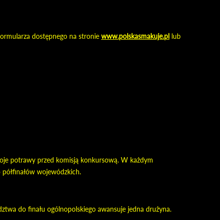
 formularza dostępnego na stronie
www.polskasmakuje.pl
lub
swoje potrawy przed komisją konkursową. W każdym
o półfinałów wojewódzkich.
ztwa do finału ogólnopolskiego awansuje jedna drużyna.