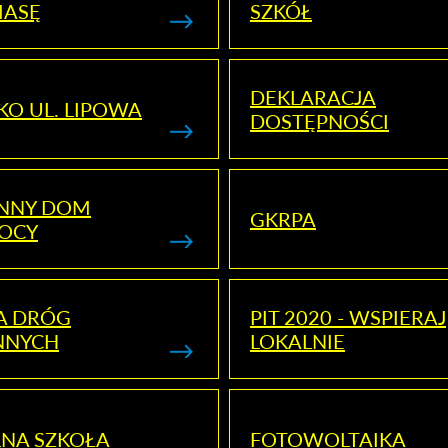
MASĘ
SZKÓŁ
DEKLARACJA
KO UL. LIPOWA
DOSTĘPNOŚCI
ENNY DOM
GKRPA
OCY
A DRÓG
PIT 2020 - WSPIERAJ
NNYCH
LOKALNIE
NA SZKOŁA
FOTOWOLTAIKA