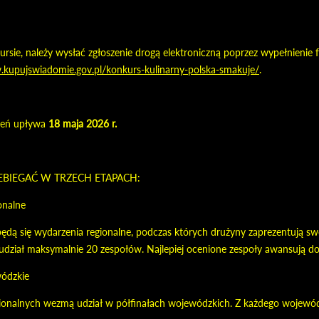
ursie, należy wysłać zgłoszenie drogą elektroniczną poprzez wypełnienie
.kupujswiadomie.gov.pl/konkurs-kulinarny-polska-smakuje/
.
szeń upływa
18 maja 2026 r.
EBIEGAĆ W TRZECH ETAPACH:
onalne
ędą się wydarzenia regionalne, podczas których drużyny zaprezentują 
dział maksymalnie 20 zespołów. Najlepiej ocenione zespoły awansują d
wódzkie
ionalnych wezmą udział w półfinałach wojewódzkich. Z każdego wojewód