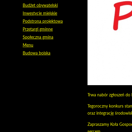
Budżet obywatelski
Inwestycje miejskie
Podstrona projektowa
Przetargi gminne
Społeczna gmina
Menu
Budowa boiska
Trwa nabór zgłoszeń do k
Tegoroczny konkurs sta
oraz integrację środowisk
Zapraszamy Koła Gospody
sercem.