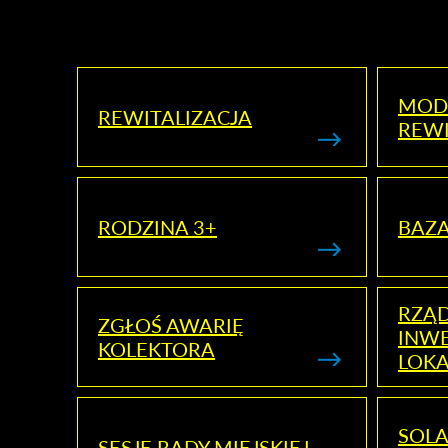
MOD
REWITALIZACJA
REWI
RODZINA 3+
BAZ
RZĄ
ZGŁOŚ AWARIĘ
INWE
KOLEKTORA
LOK
SOLA
SESJE RADY MIEJSKIEJ