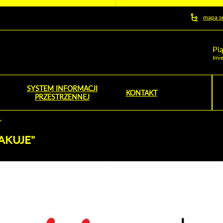
y serwis
mapa s
ej
Pi
Imie
SYSTEM INFORMACJI
Szu
KONTAKT
NOŚNIK OTWORZY SIĘ W NOWYM OKNIE
PRZESTRZENNEJ
Wy
"
AKUJE"