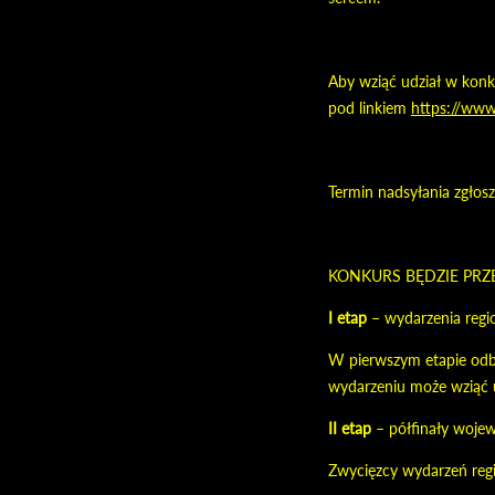
Aby wziąć udział w konk
pod linkiem
https://www
Termin nadsyłania zgło
KONKURS BĘDZIE PRZ
I etap
– wydarzenia regi
W pierwszym etapie odb
wydarzeniu może wziąć u
II etap
– półfinały woje
Zwycięzcy wydarzeń reg