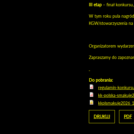
III etap
– finał konkursu,
W tym roku pula nagród t
KGW/stowarzyszenia na 
Organizatorem wydarzen
Zapraszamy do zapoznan
Do pobrania:
regulamin-konkurs
kk-polska-smakuje2
kkplsmakuje2026_
DRUKUJ
PDF