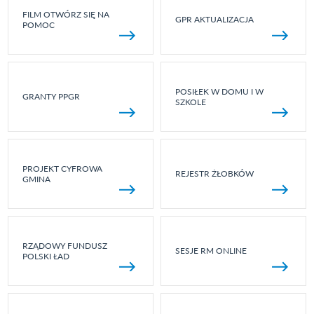
FILM OTWÓRZ SIĘ NA
GPR AKTUALIZACJA
POMOC
POSIŁEK W DOMU I W
GRANTY PPGR
SZKOLE
PROJEKT CYFROWA
REJESTR ŻŁOBKÓW
GMINA
RZĄDOWY FUNDUSZ
SESJE RM ONLINE
POLSKI ŁAD