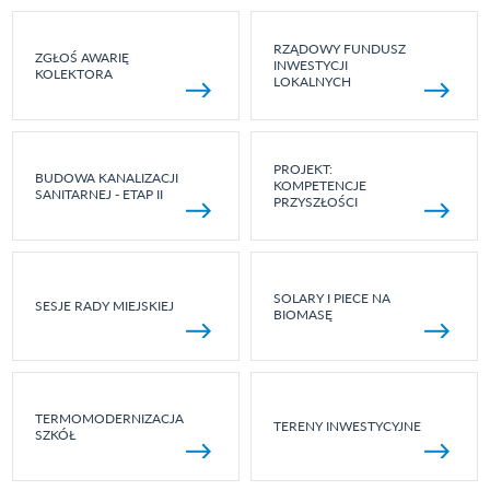
RZĄDOWY FUNDUSZ
ZGŁOŚ AWARIĘ
INWESTYCJI
KOLEKTORA
LOKALNYCH
PROJEKT:
BUDOWA KANALIZACJI
KOMPETENCJE
SANITARNEJ - ETAP II
PRZYSZŁOŚCI
SOLARY I PIECE NA
SESJE RADY MIEJSKIEJ
BIOMASĘ
TERMOMODERNIZACJA
TERENY INWESTYCYJNE
SZKÓŁ