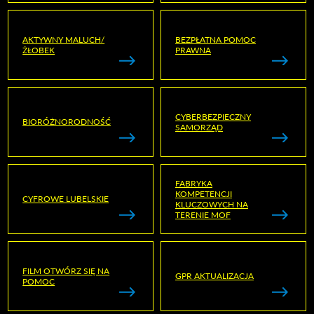
AKTYWNY MALUCH/
BEZPŁATNA POMOC
ŻŁOBEK
PRAWNA
CYBERBEZPIECZNY
BIORÓŻNORODNOŚĆ
SAMORZĄD
FABRYKA
KOMPETENCJI
CYFROWE LUBELSKIE
KLUCZOWYCH NA
TERENIE MOF
FILM OTWÓRZ SIĘ NA
GPR AKTUALIZACJA
POMOC