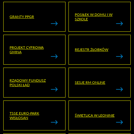
POSIŁEK W DOMU I W
GRANTY PPGR
SZKOLE
PROJEKT CYFROWA
REJESTR ŻŁOBKÓW
GMINA
RZĄDOWY FUNDUSZ
SESJE RM ONLINE
POLSKI ŁAD
TSSE EURO-PARK
ŚWIETLICA W LEONINIE
WISŁOSAN