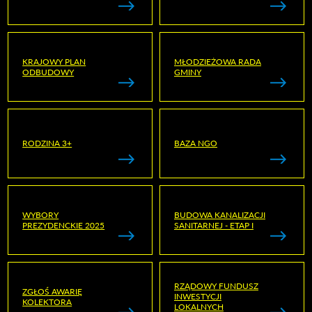
KRAJOWY PLAN
MŁODZIEŻOWA RADA
ODBUDOWY
GMINY
RODZINA 3+
BAZA NGO
WYBORY
BUDOWA KANALIZACJI
PREZYDENCKIE 2025
SANITARNEJ - ETAP I
RZĄDOWY FUNDUSZ
ZGŁOŚ AWARIĘ
INWESTYCJI
KOLEKTORA
LOKALNYCH