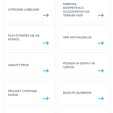
FABRYKA
KOMPETENCJI
CYFROWE LUBELSKIE
KLUCZOWYCH NA
TERENIE MOF
FILM OTWÓRZ SIĘ NA
GPR AKTUALIZACJA
POMOC
POSIŁEK W DOMU I W
GRANTY PPGR
SZKOLE
PROJEKT CYFROWA
REJESTR ŻŁOBKÓW
GMINA