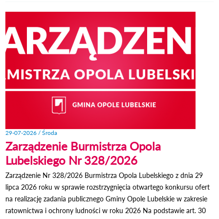
BURM
LU
NR 32
29-07-2026 / Środa
Zarządzenie Burmistrza Opola
Lubelskiego Nr 328/2026
Zarządzenie Nr 328/2026 Burmistrza Opola Lubelskiego z dnia 29
lipca 2026 roku w sprawie rozstrzygnięcia otwartego konkursu ofert
na realizację zadania publicznego Gminy Opole Lubelskie w zakresie
ratownictwa i ochrony ludności w roku 2026 Na podstawie art. 30