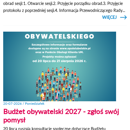
obrad sesji:1. Otwarcie sesji.2. Przyjęcie porządku obrad.3. Przyjęcie
protokołu z poprzedniej sesji.4. Informacja Przewodniczącego Rady...
CZYTAJ
WIĘCEJ
O 
S
MIEJS
W O
LUBEL
20-07-2026 / Poniedziałek
Budżet obywatelski 2027 - zgłoś swój
pomysł
20 lipca ruszają konsultacje społeczne dotyczące Budżetu