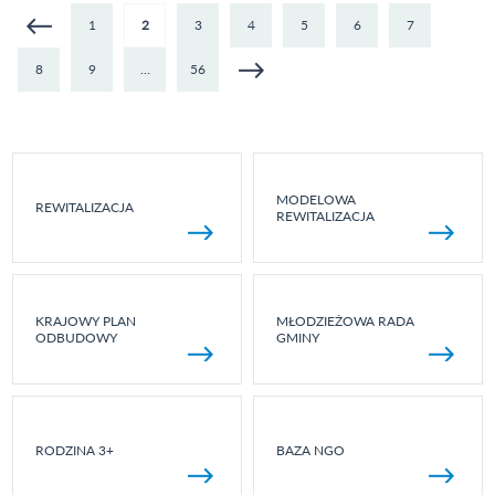
ATMOS
Strony
1
2
3
4
5
6
7
- OŚW
8
9
…
56
MODELOWA
REWITALIZACJA
REWITALIZACJA
KRAJOWY PLAN
MŁODZIEŻOWA RADA
ODBUDOWY
GMINY
RODZINA 3+
BAZA NGO