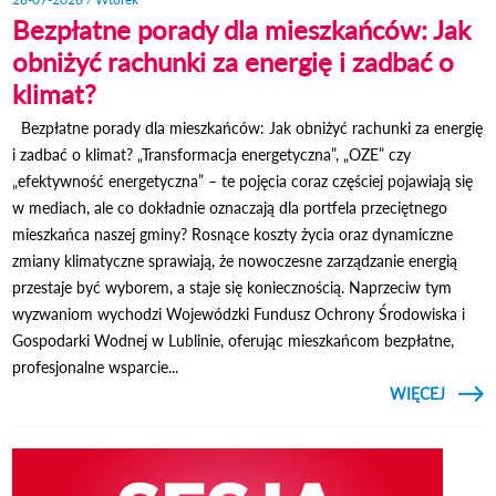
Bezpłatne porady dla mieszkańców: Jak
obniżyć rachunki za energię i zadbać o
klimat?
Bezpłatne porady dla mieszkańców: Jak obniżyć rachunki za energię
i zadbać o klimat? „Transformacja energetyczna”, „OZE” czy
„efektywność energetyczna” – te pojęcia coraz częściej pojawiają się
w mediach, ale co dokładnie oznaczają dla portfela przeciętnego
mieszkańca naszej gminy? Rosnące koszty życia oraz dynamiczne
zmiany klimatyczne sprawiają, że nowoczesne zarządzanie energią
przestaje być wyborem, a staje się koniecznością. Naprzeciw tym
wyzwaniom wychodzi Wojewódzki Fundusz Ochrony Środowiska i
Gospodarki Wodnej w Lublinie, oferując mieszkańcom bezpłatne,
profesjonalne wsparcie...
CZYTAJ
WIĘCEJ
O B
PO
MIESZ
JAK
RAC