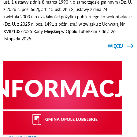
ust. 1 ustawy z dnia 8 marca 1990 r. o samorządzie gminnym (Dz. U.
z 2026 r., poz. 662), art. 15 ust. 2h i 2j ustawy z dnia 24
kwietnia 2003 r. o działalności pożytku publicznego i o wolontariacie
(Dz. U. z 2025 r., poz. 1491 z późn. zm.) w związku z Uchwałą Nr
XVII/133/2025 Rady Miejskiej w Opolu Lubelskim z dnia 26
listopada 2025 r...
CZYTAJ
WIĘCEJ
ZARZĄ
BURM
LUBEL
NR 32
28-07-2026 / Wtorek