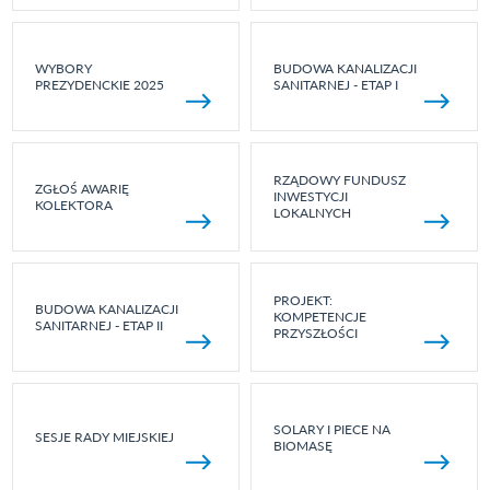
WYBORY
BUDOWA KANALIZACJI
PREZYDENCKIE 2025
SANITARNEJ - ETAP I
RZĄDOWY FUNDUSZ
ZGŁOŚ AWARIĘ
INWESTYCJI
KOLEKTORA
LOKALNYCH
PROJEKT:
BUDOWA KANALIZACJI
KOMPETENCJE
SANITARNEJ - ETAP II
PRZYSZŁOŚCI
SOLARY I PIECE NA
SESJE RADY MIEJSKIEJ
BIOMASĘ