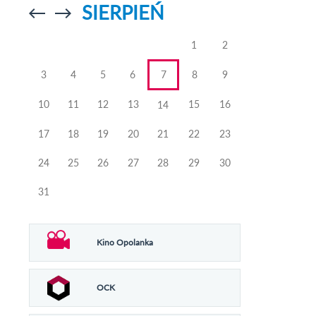
SIERPIEŃ
Przejdź do
Przejdź do
poprzedniego
poprzedniego
miesiąca
miesiąca
1
2
3
4
5
6
7
8
9
10
11
12
13
15
16
14
17
18
19
20
21
22
23
24
25
26
27
28
29
30
31
Kino Opolanka
OCK