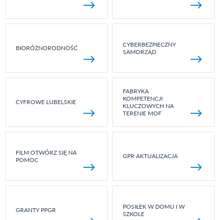
CYBERBEZPIECZNY
BIORÓŻNORODNOŚĆ
SAMORZĄD
FABRYKA
KOMPETENCJI
CYFROWE LUBELSKIE
KLUCZOWYCH NA
TERENIE MOF
FILM OTWÓRZ SIĘ NA
GPR AKTUALIZACJA
POMOC
POSIŁEK W DOMU I W
GRANTY PPGR
SZKOLE