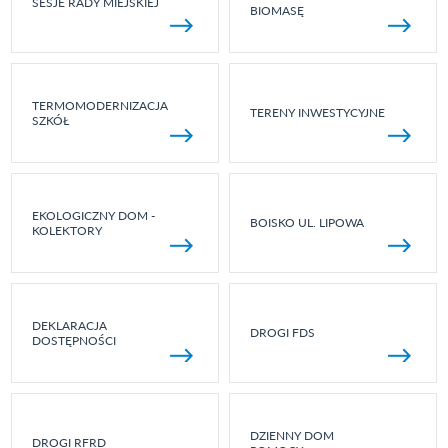
SESJE RADY MIEJSKIEJ
BIOMASĘ
TERMOMODERNIZACJA
TERENY INWESTYCYJNE
SZKÓŁ
EKOLOGICZNY DOM -
BOISKO UL. LIPOWA
KOLEKTORY
DEKLARACJA
DROGI FDS
DOSTĘPNOŚCI
DZIENNY DOM
DROGI RFRD