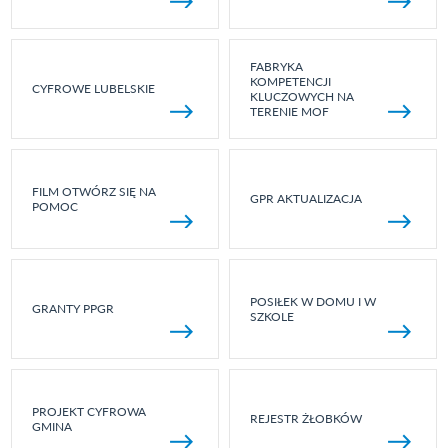
FABRYKA
KOMPETENCJI
CYFROWE LUBELSKIE
KLUCZOWYCH NA
TERENIE MOF
FILM OTWÓRZ SIĘ NA
GPR AKTUALIZACJA
POMOC
POSIŁEK W DOMU I W
GRANTY PPGR
SZKOLE
PROJEKT CYFROWA
REJESTR ŻŁOBKÓW
GMINA