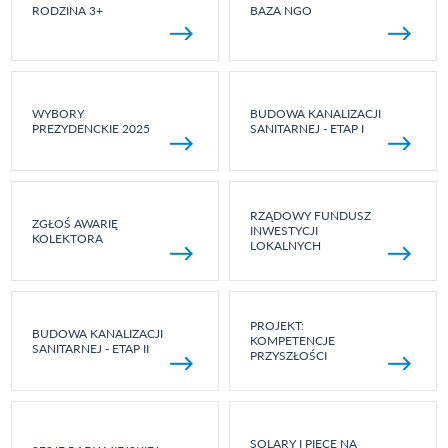
RODZINA 3+
BAZA NGO
WYBORY
BUDOWA KANALIZACJI
PREZYDENCKIE 2025
SANITARNEJ - ETAP I
RZĄDOWY FUNDUSZ
ZGŁOŚ AWARIĘ
INWESTYCJI
KOLEKTORA
LOKALNYCH
PROJEKT:
BUDOWA KANALIZACJI
KOMPETENCJE
SANITARNEJ - ETAP II
PRZYSZŁOŚCI
SOLARY I PIECE NA