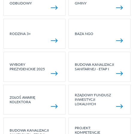
ODBUDOWY
GMINY
RODZINA 3+
BAZA NGO
WYBORY
BUDOWA KANALIZACJI
PREZYDENCKIE 2025
SANITARNEJ - ETAP I
RZĄDOWY FUNDUSZ
ZGŁOŚ AWARIĘ
INWESTYCJI
KOLEKTORA
LOKALNYCH
PROJEKT:
BUDOWA KANALIZACJI
KOMPETENCJE