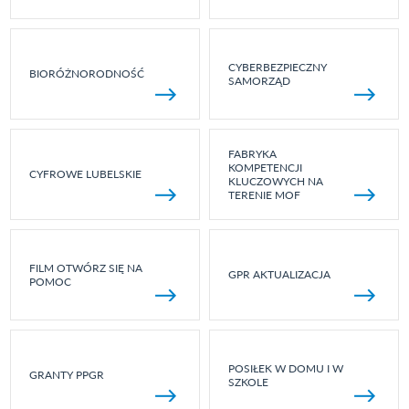
CYBERBEZPIECZNY
BIORÓŻNORODNOŚĆ
SAMORZĄD
FABRYKA
KOMPETENCJI
CYFROWE LUBELSKIE
KLUCZOWYCH NA
TERENIE MOF
FILM OTWÓRZ SIĘ NA
GPR AKTUALIZACJA
POMOC
POSIŁEK W DOMU I W
GRANTY PPGR
SZKOLE