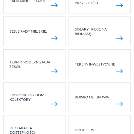
SANITARNEJ - ETAP II
PRZYSZŁOŚCI
SOLARY I PIECE NA
SESJE RADY MIEJSKIEJ
BIOMASĘ
TERMOMODERNIZACJA
TERENY INWESTYCYJNE
SZKÓŁ
EKOLOGICZNY DOM -
BOISKO UL. LIPOWA
KOLEKTORY
DEKLARACJA
DROGI FDS
DOSTĘPNOŚCI