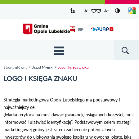
Urząd Miejski w Opolu Lubelskim -
Pokaż/
A-
pomniejsz czcionkę
A+
powiększ czcionkę
Zresetuj czcionkę
Przejdź
Przejdź
Przejdź do
Przejdź do
Przejdź do
Przejdź
Przejdź do
Przejdź
Przejdź
listę
oficjalny serwis
język
do
do
wyszukiwarki
ścieżki
kategorii
do
kalendarza
do
do
Przejdź do strony startowej
Odnośnik
mapy
menu
nawigacyjnej
aktualności
treści
wydarzeń
galerii
stopki
BIP
Odnośnik
otworzy się w
strony
zdjęć
otworzy
nowym oknie
się w
nowym
oknie
{{
Wyszukiw
'Main
menu'
Strona główna
Urząd Miejski
Logo i księga znaku
| t }}
Jesteś tutaj
LOGO I KSIĘGA ZNAKU
Strategia marketingowa Opola Lubelskiego ma podstawowy i
najważniejszy cel:
„Marka terytorialna musi dawać gwarancję osiąganych korzyści, musi
informować i ułatwiać identyfikację”. Podstawowym celem strategii
marketingowej gminy jest zatem zachęcenie potencjalnych
inwestorów do ulokowania swojego kapitału w owocną lokatę, jaką