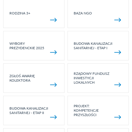
RODZINA 3+
BAZA NGO
WYBORY
BUDOWA KANALIZACJI
PREZYDENCKIE 2025
SANITARNEJ - ETAP I
RZĄDOWY FUNDUSZ
ZGŁOŚ AWARIĘ
INWESTYCJI
KOLEKTORA
LOKALNYCH
PROJEKT:
BUDOWA KANALIZACJI
KOMPETENCJE
SANITARNEJ - ETAP II
PRZYSZŁOŚCI