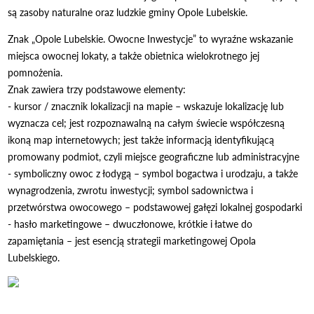
są zasoby naturalne oraz ludzkie gminy Opole Lubelskie.
Znak „Opole Lubelskie. Owocne Inwestycje” to wyraźne wskazanie
miejsca owocnej lokaty, a także obietnica wielokrotnego jej
pomnożenia.
Znak zawiera trzy podstawowe elementy:
- kursor / znacznik lokalizacji na mapie – wskazuje lokalizację lub
wyznacza cel; jest rozpoznawalną na całym świecie współczesną
ikoną map internetowych; jest także informacją identyfikującą
promowany podmiot, czyli miejsce geograficzne lub administracyjne
- symboliczny owoc z łodygą – symbol bogactwa i urodzaju, a także
wynagrodzenia, zwrotu inwestycji; symbol sadownictwa i
przetwórstwa owocowego – podstawowej gałęzi lokalnej gospodarki
- hasło marketingowe – dwuczłonowe, krótkie i łatwe do
zapamiętania – jest esencją strategii marketingowej Opola
Lubelskiego.