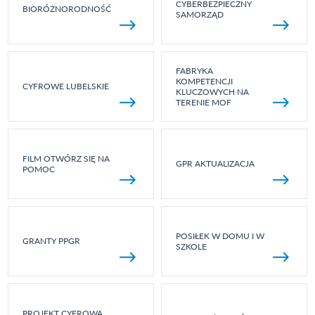
CYBERBEZPIECZNY
BIORÓŻNORODNOŚĆ
SAMORZĄD
FABRYKA
KOMPETENCJI
CYFROWE LUBELSKIE
KLUCZOWYCH NA
TERENIE MOF
FILM OTWÓRZ SIĘ NA
GPR AKTUALIZACJA
POMOC
POSIŁEK W DOMU I W
GRANTY PPGR
SZKOLE
PROJEKT CYFROWA