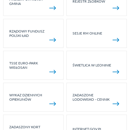
REJESTR ŻŁOBKÓW
GMINA
RZĄDOWY FUNDUSZ
SESJE RM ONLINE
POLSKI ŁAD
TSSE EURO-PARK
ŚWIETLICA W LEONINIE
WISŁOSAN
WYKAZ DZIENNYCH
ZADASZONE
OPIEKUNÓW
LODOWISKO - CENNIK
ZADASZONY KORT
INTERNET.GOV.PL