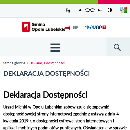
Urząd Miejski w Opolu Lubelskim -
Pokaż/
A-
pomniejsz czcionkę
A+
powiększ czcionkę
Zresetuj czcionkę
Przejdź
Przejdź
Przejdź do
Przejdź do
Przejdź do
Przejdź
Przejdź do
Przejdź
Przejdź
listę
oficjalny serwis
język
do
do
wyszukiwarki
ścieżki
kategorii
do
kalendarza
do
do
Przejdź do strony startowej
Odnośnik
mapy
menu
nawigacyjnej
aktualności
treści
wydarzeń
galerii
stopki
BIP
Odnośnik
otworzy się w
strony
zdjęć
otworzy
nowym oknie
się w
nowym
oknie
{{
Wyszukiw
'Main
menu'
Strona główna
Deklaracja dostępności
| t }}
Jesteś tutaj
DEKLARACJA DOSTĘPNOŚCI
Deklaracja Dostępności
Urząd Miejski w Opolu Lubelskim
zobowiązuje się zapewnić
dostępność swojej strony internetowej zgodnie z ustawą z dnia 4
kwietnia 2019 r. o dostępności cyfrowej stron internetowych i
aplikacji mobilnych podmiotów publicznych. Oświadczenie w sprawie