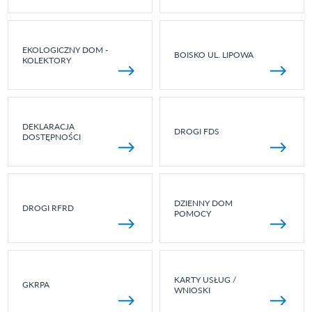
EKOLOGICZNY DOM -
BOISKO UL. LIPOWA
KOLEKTORY
DEKLARACJA
DROGI FDS
DOSTĘPNOŚCI
DZIENNY DOM
DROGI RFRD
POMOCY
KARTY USŁUG /
GKRPA
WNIOSKI