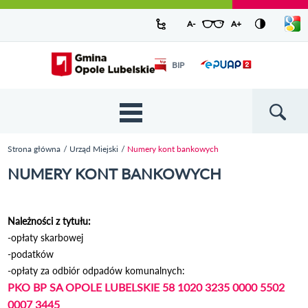
Urząd Miejski w Opolu Lubelskim -
Pokaż/
A-
pomniejsz czcionkę
A+
powiększ czcionkę
Zresetuj czcionkę
Przejdź
Przejdź
Przejdź do
Przejdź do
Przejdź do
Przejdź
Przejdź do
Przejdź
Przejdź
listę
oficjalny serwis
język
do
do
wyszukiwarki
ścieżki
kategorii
do
kalendarza
do
do
Przejdź do strony startowej
Odnośnik
mapy
menu
nawigacyjnej
aktualności
treści
wydarzeń
galerii
stopki
BIP
Odnośnik
otworzy się w
strony
zdjęć
otworzy
nowym oknie
się w
nowym
oknie
{{
Wyszukiw
'Main
menu'
Strona główna
Urząd Miejski
Numery kont bankowych
| t }}
Jesteś tutaj
NUMERY KONT BANKOWYCH
Należności z tytułu:
-opłaty skarbowej
-podatków
-opłaty za odbiór odpadów komunalnych:
PKO BP SA OPOLE LUBELSKIE 58 1020 3235 0000 5502
0007 3445