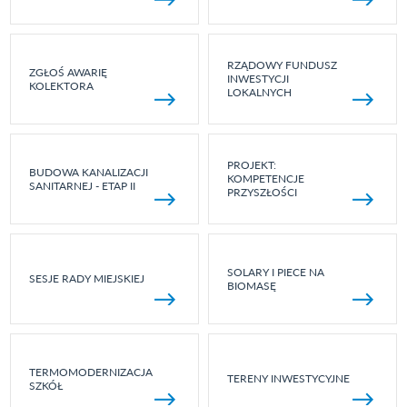
RZĄDOWY FUNDUSZ
ZGŁOŚ AWARIĘ
INWESTYCJI
KOLEKTORA
LOKALNYCH
PROJEKT:
BUDOWA KANALIZACJI
KOMPETENCJE
SANITARNEJ - ETAP II
PRZYSZŁOŚCI
SOLARY I PIECE NA
SESJE RADY MIEJSKIEJ
BIOMASĘ
TERMOMODERNIZACJA
TERENY INWESTYCYJNE
SZKÓŁ