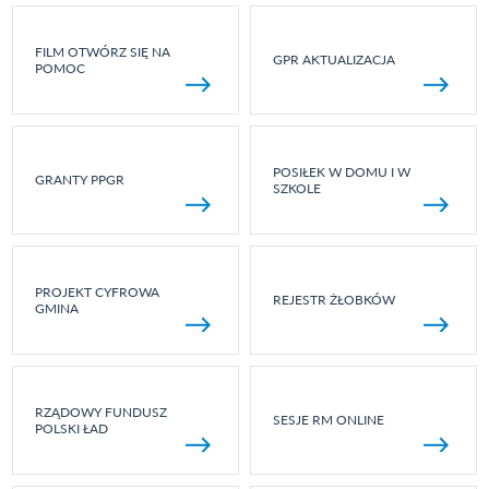
FILM OTWÓRZ SIĘ NA
GPR AKTUALIZACJA
POMOC
POSIŁEK W DOMU I W
GRANTY PPGR
SZKOLE
PROJEKT CYFROWA
REJESTR ŻŁOBKÓW
GMINA
RZĄDOWY FUNDUSZ
SESJE RM ONLINE
POLSKI ŁAD