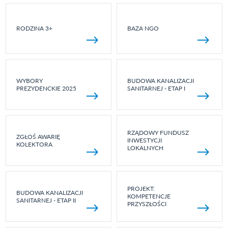
RODZINA 3+
BAZA NGO
WYBORY
BUDOWA KANALIZACJI
PREZYDENCKIE 2025
SANITARNEJ - ETAP I
RZĄDOWY FUNDUSZ
ZGŁOŚ AWARIĘ
INWESTYCJI
KOLEKTORA
LOKALNYCH
PROJEKT:
BUDOWA KANALIZACJI
KOMPETENCJE
SANITARNEJ - ETAP II
PRZYSZŁOŚCI