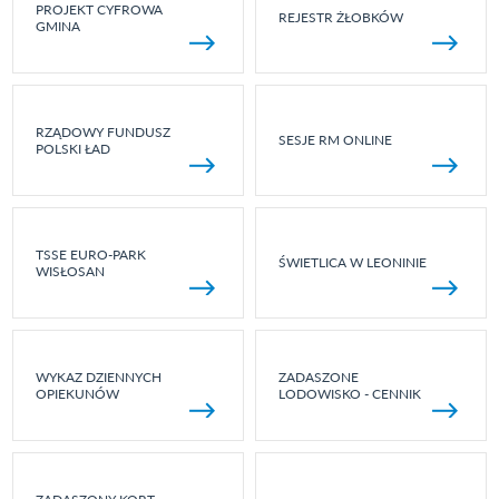
PROJEKT CYFROWA
REJESTR ŻŁOBKÓW
GMINA
RZĄDOWY FUNDUSZ
SESJE RM ONLINE
POLSKI ŁAD
TSSE EURO-PARK
ŚWIETLICA W LEONINIE
WISŁOSAN
WYKAZ DZIENNYCH
ZADASZONE
OPIEKUNÓW
LODOWISKO - CENNIK