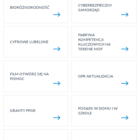
CYBERBEZPIECZNY
BIORÓŻNORODNOŚĆ
SAMORZĄD
FABRYKA
KOMPETENCJI
CYFROWE LUBELSKIE
KLUCZOWYCH NA
TERENIE MOF
FILM OTWÓRZ SIĘ NA
GPR AKTUALIZACJA
POMOC
POSIŁEK W DOMU I W
GRANTY PPGR
SZKOLE