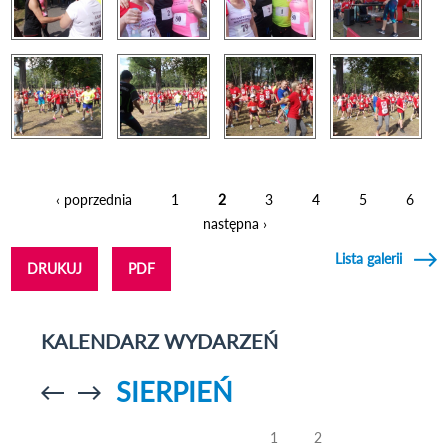
‹ poprzednia
1
2
3
4
5
6
Strony
następna ›
Lista galerii
DRUKUJ
PDF
KALENDARZ WYDARZEŃ
SIERPIEŃ
Przejdź do
Przejdź do
poprzedniego
poprzedniego
miesiąca
miesiąca
1
2