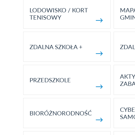
LODOWISKO / KORT
MAP
TENISOWY
GMI
ZDALNA SZKOŁA +
ZDAL
AKT
PRZEDSZKOLE
ZAB
CYBE
BIORÓŻNORODNOŚĆ
SAM