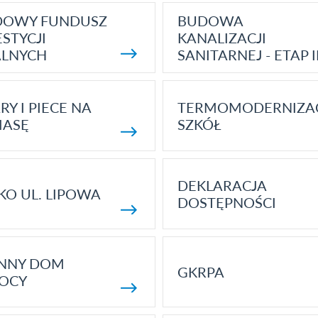
DOWY FUNDUSZ
BUDOWA
STYCJI
KANALIZACJI
ALNYCH
SANITARNEJ - ETAP I
RY I PIECE NA
TERMOMODERNIZA
MASĘ
SZKÓŁ
DEKLARACJA
KO UL. LIPOWA
DOSTĘPNOŚCI
ENNY DOM
GKRPA
OCY