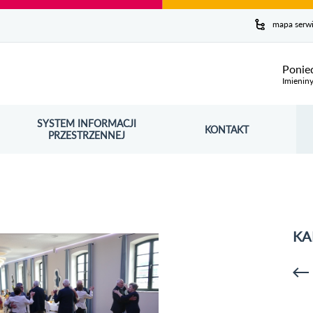
y serwis
mapa serw
ej
Ponie
Imienin
SYSTEM INFORMACJI
Szuk
KONTAKT
OŚNIK OTWORZY SIĘ W NOWYM OKNIE
PRZESTRZENNEJ
Wy
KA
p