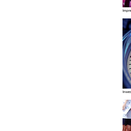
Impr
Zobac
Inwes
Zobac