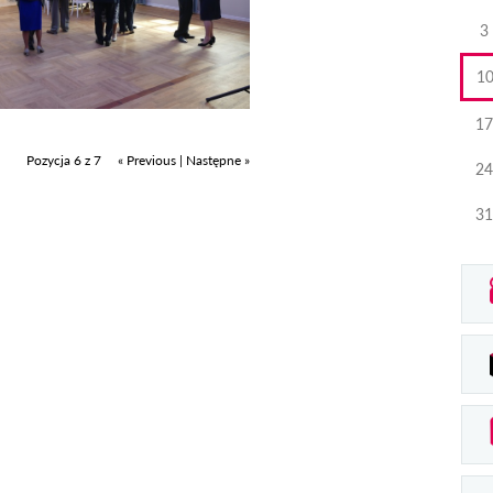
3
1
17
Pozycja 6 z 7
« Previous
|
Następne »
24
31