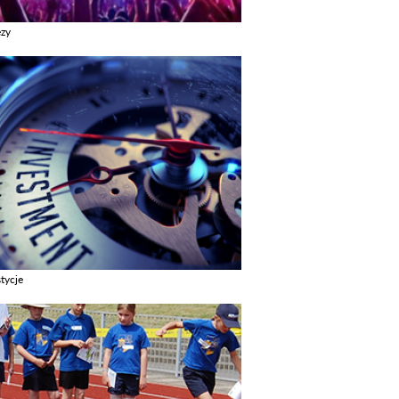
ezy
z galerie w kategori Imprezy
tycje
z galerie w kategori Inwestycje