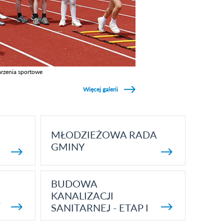
rzenia sportowe
z galerie w kategori Wydarzenia sportowe
Więcej galerii
MŁODZIEŻOWA RADA
GMINY
BUDOWA
KANALIZACJI
5
SANITARNEJ - ETAP I