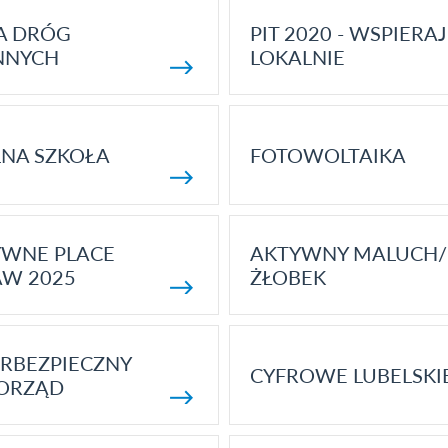
A DRÓG
PIT 2020 - WSPIERAJ
NNYCH
LOKALNIE
NA SZKOŁA
FOTOWOLTAIKA
YWNE PLACE
AKTYWNY MALUCH/
AW 2025
ŻŁOBEK
RBEZPIECZNY
CYFROWE LUBELSKI
ORZĄD