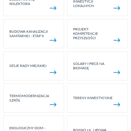
INWESTYCJI
KOLEKTORA
LOKALNYCH
PROJEKT:
BUDOWA KANALIZACJI
KOMPETENCJE
SANITARNEJ - ETAP II
PRZYSZŁOŚCI
SOLARY I PIECE NA
SESJE RADY MIEJSKIEJ
BIOMASĘ
TERMOMODERNIZACJA
TERENY INWESTYCYJNE
SZKÓŁ
EKOLOGICZNY DOM -
BOISKO UL. LIPOWA