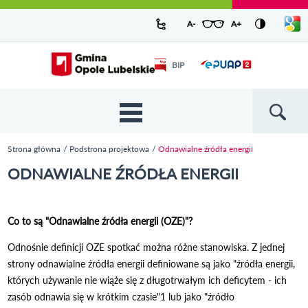
Urząd Miejski w Opolu Lubelskim -
Pokaż/
A-
pomniejsz czcionkę
A+
powiększ czcionkę
Zresetuj czcionkę
Przejdź
Przejdź
Przejdź do
Przejdź do
Przejdź do
Przejdź
Przejdź do
Przejdź
Przejdź
listę
oficjalny serwis
język
do
do
wyszukiwarki
ścieżki
kategorii
do
kalendarza
do
do
Przejdź do strony startowej
Odnośnik
mapy
menu
nawigacyjnej
aktualności
treści
wydarzeń
galerii
stopki
BIP
Odnośnik
otworzy się w
strony
zdjęć
otworzy
nowym oknie
się w
nowym
oknie
{{
Wyszukiw
'Main
menu'
Strona główna
Podstrona projektowa
Odnawialne źródła energii
| t }}
Jesteś tutaj
ODNAWIALNE ŹRÓDŁA ENERGII
Co to są "Odnawialne źródła energii (OZE)"?
Odnośnie definicji OZE spotkać można różne stanowiska. Z jednej
strony odnawialne źródła energii definiowane są jako "źródła energii,
których używanie nie wiąże się z długotrwałym ich deficytem - ich
zasób odnawia się w krótkim czasie"1 lub jako "źródło