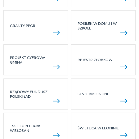
POSIŁEK W DOMU I W
GRANTY PPGR
SZKOLE
PROJEKT CYFROWA
REJESTR ŻŁOBKÓW
GMINA
RZĄDOWY FUNDUSZ
SESJE RM ONLINE
POLSKI ŁAD
TSSE EURO-PARK
ŚWIETLICA W LEONINIE
WISŁOSAN