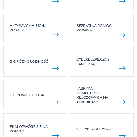
AKTYWNY MALUCH/
BEZPŁATNA POMOC
ŻŁOBEK
PRAWNA
CYBERBEZPIECZNY
BIORÓŻNORODNOŚĆ
SAMORZĄD
FABRYKA
KOMPETENCJI
CYFROWE LUBELSKIE
KLUCZOWYCH NA
TERENIE MOF
FILM OTWÓRZ SIĘ NA
GPR AKTUALIZACJA
POMOC