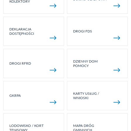
KOLEKTORY
DEKLARACJA
DROGI FDS
DOSTĘPNOŚCI
DZIENNY DOM
DROGI RFRD
POMOCY
KARTY USŁUG /
GKRPA
WNIOSKI
LODOWISKO / KORT
MAPA DRÓG
TENISOWY
GMINNYCH