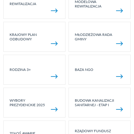
MODELOWA
REWITALIZACJA
REWITALIZACJA
KRAJOWY PLAN
MŁODZIEŻOWA RADA
ODBUDOWY
GMINY
RODZINA 3+
BAZA NGO
WYBORY
BUDOWA KANALIZACJI
PREZYDENCKIE 2025
SANITARNEJ - ETAP I
RZĄDOWY FUNDUSZ
ZGŁOŚ AWARIĘ