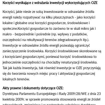
Korzyści wynikające z wdrażania inwestycji wykorzystujących OZE
Korzyści, jakie niesie ze sobą inwestowanie w odnawialne źródła
energii należy rozpatrywać na kilku płaszczyznach - jako korzyści
lokalne i globalne oraz korzyści gospodarcze, środowiskowe i
społeczne.Korzyści gospodarcze to zarówno te w skali mikro jak i
makro - bezpośrednie i pośrednie (np. wpływy z podatków,
oszczędności na rekultywacji terenów zdegradowanych itp.).
Inwestycje w odnawialne źródła energii pozwalają ograniczyć
zanieczyszczenie środowiska. Korzyści środowiskowe skorelowane są
z korzyściami gospodarczymi, ponieważ korzyść środowiskowa to
jednocześnie oszczędności na chociażby renaturyzacji środowiska.
Tak jak każda inwestycja, tak również inwestycje w OZE przyczyniają
się do tworzenia nowych miejsc pracy i aktywizacji gospodarczej
lokalnych terenów.
Akty prawne i dokumenty dotyczące OZE:
Dyrektywa Parlamentu Europejskiego i Rady 2009/28/WE z dnia 23
kwietnia 2009r. w sprawie promowania stosowania energii ze źródeł
odnawialnych, zmieniająca i w następstwie uchylająca dyrektywy