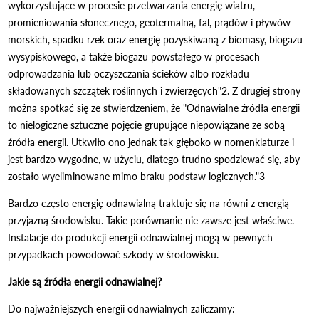
wykorzystujące w procesie przetwarzania energię wiatru,
promieniowania słonecznego, geotermalną, fal, prądów i pływów
morskich, spadku rzek oraz energię pozyskiwaną z biomasy, biogazu
wysypiskowego, a także biogazu powstałego w procesach
odprowadzania lub oczyszczania ścieków albo rozkładu
składowanych szczątek roślinnych i zwierzęcych"2. Z drugiej strony
można spotkać się ze stwierdzeniem, że "Odnawialne źródła energii
to nielogiczne sztuczne pojęcie grupujące niepowiązane ze sobą
źródła energii. Utkwiło ono jednak tak głęboko w nomenklaturze i
jest bardzo wygodne, w użyciu, dlatego trudno spodziewać się, aby
zostało wyeliminowane mimo braku podstaw logicznych."3
Bardzo często energię odnawialną traktuje się na równi z energią
przyjazną środowisku. Takie porównanie nie zawsze jest właściwe.
Instalacje do produkcji energii odnawialnej mogą w pewnych
przypadkach powodować szkody w środowisku.
Jakie są źródła energii odnawialnej?
Do najważniejszych energii odnawialnych zaliczamy: