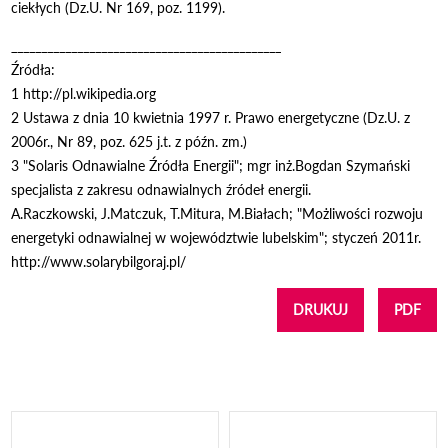
ciekłych (Dz.U. Nr 169, poz. 1199).
_____________________________________________
Źródła:
1 http://pl.wikipedia.org
2 Ustawa z dnia 10 kwietnia 1997 r. Prawo energetyczne (Dz.U. z
2006r., Nr 89, poz. 625 j.t. z późn. zm.)
3 "Solaris Odnawialne Źródła Energii"; mgr inż.Bogdan Szymański
specjalista z zakresu odnawialnych źródeł energii.
A.Raczkowski, J.Matczuk, T.Mitura, M.Białach; "Możliwości rozwoju
energetyki odnawialnej w województwie lubelskim"; styczeń 2011r.
http://www.solarybilgoraj.pl/
DRUKUJ
PDF