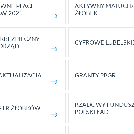
YWNE PLACE
AKTYWNY MALUCH/
AW 2025
ŻŁOBEK
RBEZPIECZNY
CYFROWE LUBELSKI
ORZĄD
AKTUALIZACJA
GRANTY PPGR
RZĄDOWY FUNDUS
STR ŻŁOBKÓW
POLSKI ŁAD