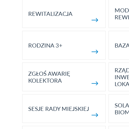
MOD
REWITALIZACJA
REWI
RODZINA 3+
BAZ
RZĄ
ZGŁOŚ AWARIĘ
INWE
KOLEKTORA
LOK
SOLA
SESJE RADY MIEJSKIEJ
BIO