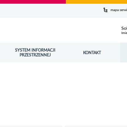
y serwis
mapa serw
ej
So
Imi
SYSTEM INFORMACJI
Szuk
KONTAKT
OŚNIK OTWORZY SIĘ W NOWYM OKNIE
PRZESTRZENNEJ
Wy