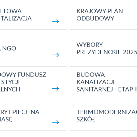
ELOWA
KRAJOWY PLAN
TALIZACJA
ODBUDOWY
WYBORY
A NGO
PREZYDENCKIE 202
DOWY FUNDUSZ
BUDOWA
STYCJI
KANALIZACJI
ALNYCH
SANITARNEJ - ETAP I
RY I PIECE NA
TERMOMODERNIZA
MASĘ
SZKÓŁ