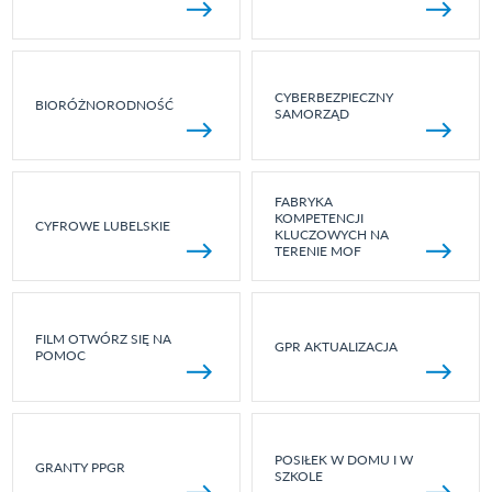
CYBERBEZPIECZNY
BIORÓŻNORODNOŚĆ
SAMORZĄD
FABRYKA
KOMPETENCJI
CYFROWE LUBELSKIE
KLUCZOWYCH NA
TERENIE MOF
FILM OTWÓRZ SIĘ NA
GPR AKTUALIZACJA
POMOC
POSIŁEK W DOMU I W
GRANTY PPGR
SZKOLE