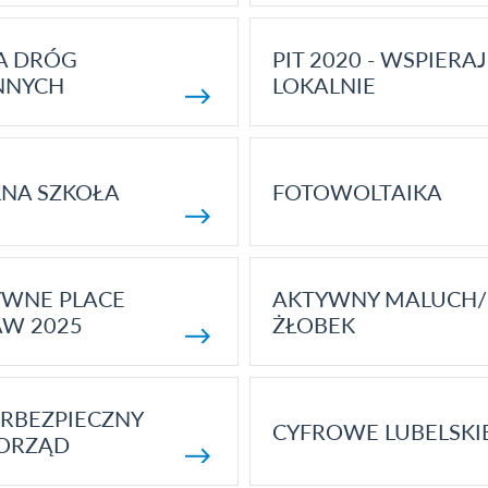
A DRÓG
PIT 2020 - WSPIERAJ
NNYCH
LOKALNIE
NA SZKOŁA
FOTOWOLTAIKA
YWNE PLACE
AKTYWNY MALUCH/
AW 2025
ŻŁOBEK
RBEZPIECZNY
CYFROWE LUBELSKI
ORZĄD