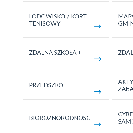
LODOWISKO / KORT
MAP
TENISOWY
GMI
ZDALNA SZKOŁA +
ZDAL
AKT
PRZEDSZKOLE
ZAB
CYBE
BIORÓŻNORODNOŚĆ
SAM