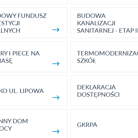
DOWY FUNDUSZ
BUDOWA
STYCJI
KANALIZACJI
ALNYCH
SANITARNEJ - ETAP I
RY I PIECE NA
TERMOMODERNIZA
MASĘ
SZKÓŁ
DEKLARACJA
KO UL. LIPOWA
DOSTĘPNOŚCI
ENNY DOM
GKRPA
OCY