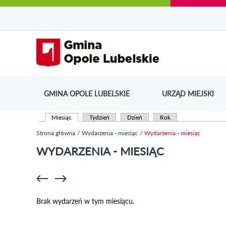
Urząd Miejski w Opolu Lubelskim - oficjaln
Przejdź
Przejdź
Przejdź do
Przejdź do
Przejdź do
Przejdź
Przejdź do
Przejdź
Przejdź
do
do
wyszukiwarki
ścieżki
kategorii
do
kalendarza
do
do
Przejdź do strony startow
mapy
menu
nawigacyjnej
aktualności
treści
wydarzeń
galerii
stopki
strony
zdjęć
GMINA OPOLE LUBELSKIE
URZĄD MIEJSKI
ODN
Miesiąc
(aktywna karta)
Tydzień
Dzień
Rok
Karty podstawowe
Strona główna
Wydarzenia - miesiąc
Wydarzenia - miesiąc
Jesteś tutaj
WYDARZENIA - MIESIĄC
Brak wydarzeń w tym miesiącu.