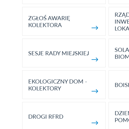
RZĄ
ZGŁOŚ AWARIĘ
INWE
KOLEKTORA
LOK
SOLA
SESJE RADY MIEJSKIEJ
BIO
EKOLOGICZNY DOM -
BOIS
KOLEKTORY
DZI
DROGI RFRD
POM