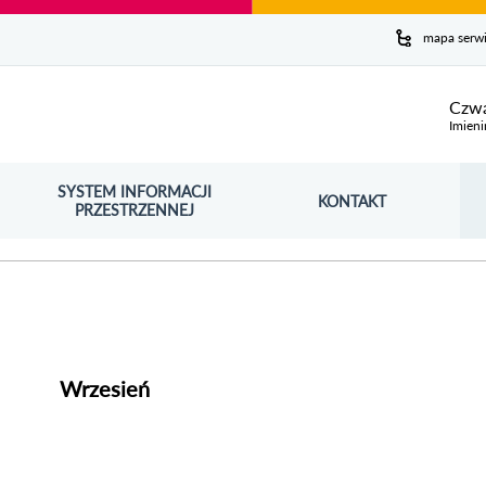
y serwis
mapa serw
ej
Czwa
Imieni
SYSTEM INFORMACJI
Szuk
KONTAKT
OŚNIK OTWORZY SIĘ W NOWYM OKNIE
PRZESTRZENNEJ
Wy
Wrzesień