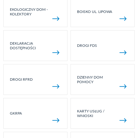
EKOLOGICZNY DOM -
BOISKO UL. LIPOWA
KOLEKTORY
DEKLARACJA
DROGI FDS
DOSTĘPNOŚCI
DZIENNY DOM
DROGI RFRD
POMOCY
KARTY USŁUG /
GKRPA
WNIOSKI