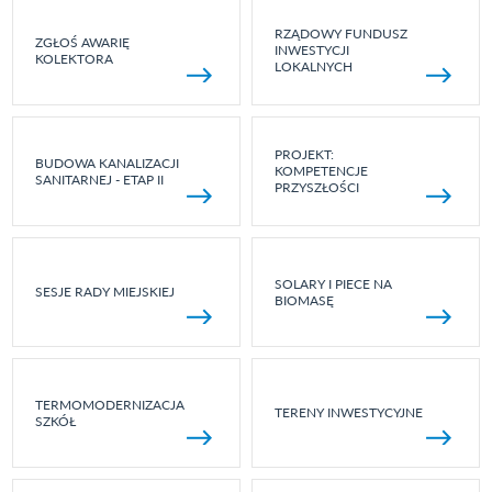
RZĄDOWY FUNDUSZ
ZGŁOŚ AWARIĘ
INWESTYCJI
KOLEKTORA
LOKALNYCH
PROJEKT:
BUDOWA KANALIZACJI
KOMPETENCJE
SANITARNEJ - ETAP II
PRZYSZŁOŚCI
SOLARY I PIECE NA
SESJE RADY MIEJSKIEJ
BIOMASĘ
TERMOMODERNIZACJA
TERENY INWESTYCYJNE
SZKÓŁ