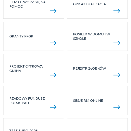
FILM OTWÓRZ SIĘ NA
GPR AKTUALIZACJA
POMOC
POSIŁEK W DOMU I W
GRANTY PPGR
SZKOLE
PROJEKT CYFROWA
REJESTR ŻŁOBKÓW
GMINA
RZĄDOWY FUNDUSZ
SESJE RM ONLINE
POLSKI ŁAD
TSSE EURO-PARK