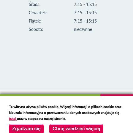
Środa:
7:15 - 15:15
Czwartek:
7:15 - 15:15
Piątek:
7:15 - 15:15
Sobota:
nieczynne
Klauzula informacyjna i polityka plików cookies
Ta witryna używa plików cookie. Więcej informacji o plikach cookie oraz
Deklaracja dostępności
klauzula informacyjna o przetwarzaniu danych osobowych znajduje się
Polski serwer RBL
https://polspam.pl/
tutaj
oraz w stopce na naszej stronie.
Copyright 2023 Urząd Miejski w Opolu Lubelskim
Zgadzam się
Chcę wiedzieć więcej
Created by
VOBACOM
Odnośnik otworzy się w nowym oknie