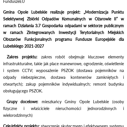
FunduszeEU
Gmina Opole Lubelskie realizuje projekt: „Modernizacja Punktu
Selektywnej Zbiórki Odpadów Komunalnych w Ożarowie II” w
ramach Działania 3.7 Gospodarka odpadami w sektorze publicznym
w ramach Zintegrowanych Inwestycji Terytorialnych Miejskich
Obszarów Funkcjonalnych programu Fundusze Europejskie dla
Lubelskiego 2021-2027
Zakres projektu:
zakres robót obejmuje kluczowe elementy
infrastrukturalne, takie jak place manewrowe, ogrodzenie, oświetlenie
i system CCTV; wyposażenie PSZOK (dostawa pojemników na
odpady niebezpieczne, dostawa kontenerów zamkniętych i
otwartych); zakup pojemników indywidualnych; remont budynku
obsługującego PSZOK.
Grupy docelowe:
mieszkańcy Gminy Opole Lubelskie (osoby
fizyczne i właściciele nieruchomości jednorodzinnych i
wielorodzinnych)
Cele/efekty projektu:
stworzenie skutecznego i efektywnego systemu