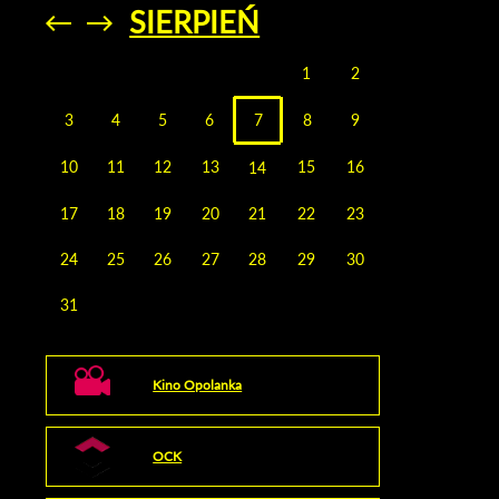
SIERPIEŃ
Przejdź do
Przejdź do
poprzedniego
poprzedniego
miesiąca
miesiąca
1
2
3
4
5
6
7
8
9
10
11
12
13
15
16
14
17
18
19
20
21
22
23
24
25
26
27
28
29
30
31
Kino Opolanka
OCK