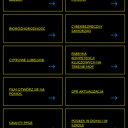
CYBERBEZPIECZNY
BIORÓŻNORODNOŚĆ
SAMORZĄD
FABRYKA
KOMPETENCJI
CYFROWE LUBELSKIE
KLUCZOWYCH NA
TERENIE MOF
FILM OTWÓRZ SIĘ NA
GPR AKTUALIZACJA
POMOC
POSIŁEK W DOMU I W
GRANTY PPGR
SZKOLE