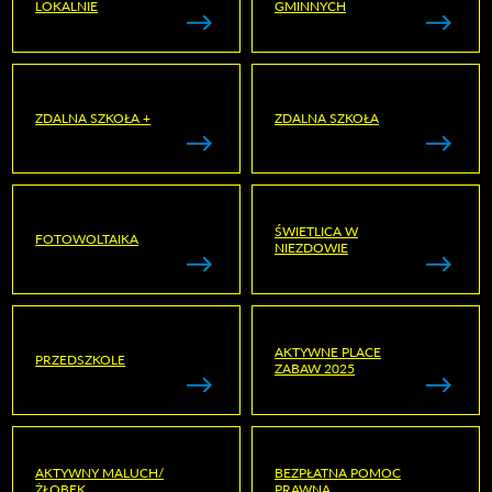
LOKALNIE
GMINNYCH
ZDALNA SZKOŁA +
ZDALNA SZKOŁA
ŚWIETLICA W
FOTOWOLTAIKA
NIEZDOWIE
AKTYWNE PLACE
PRZEDSZKOLE
ZABAW 2025
AKTYWNY MALUCH/
BEZPŁATNA POMOC
ŻŁOBEK
PRAWNA