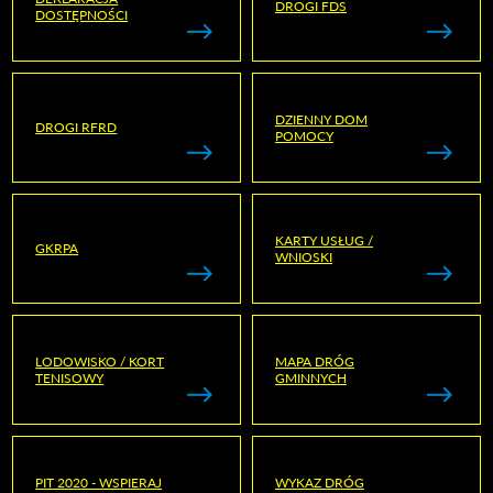
DROGI FDS
DOSTĘPNOŚCI
DZIENNY DOM
DROGI RFRD
POMOCY
KARTY USŁUG /
GKRPA
WNIOSKI
LODOWISKO / KORT
MAPA DRÓG
TENISOWY
GMINNYCH
PIT 2020 - WSPIERAJ
WYKAZ DRÓG