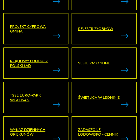
PROJEKT CYFROWA
REJESTR ŻŁOBKÓW
GMINA
RZĄDOWY FUNDUSZ
SESJE RM ONLINE
POLSKI ŁAD
TSSE EURO-PARK
ŚWIETLICA W LEONINIE
WISŁOSAN
WYKAZ DZIENNYCH
ZADASZONE
OPIEKUNÓW
LODOWISKO - CENNIK