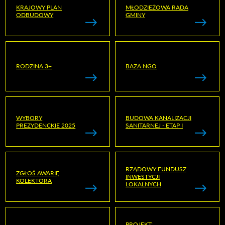
KRAJOWY PLAN
MŁODZIEŻOWA RADA
ODBUDOWY
GMINY
RODZINA 3+
BAZA NGO
WYBORY
BUDOWA KANALIZACJI
PREZYDENCKIE 2025
SANITARNEJ - ETAP I
RZĄDOWY FUNDUSZ
ZGŁOŚ AWARIĘ
INWESTYCJI
KOLEKTORA
LOKALNYCH
PROJEKT: