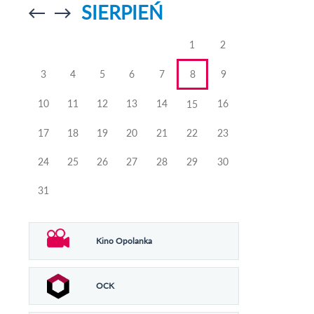
SIERPIEŃ
Przejdź do
Przejdź do
poprzedniego
poprzedniego
miesiąca
miesiąca
1
2
3
4
5
6
7
8
9
10
11
12
13
14
16
15
17
18
19
20
21
22
23
24
25
26
27
28
29
30
31
Kino Opolanka
OCK