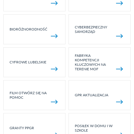
CYBERBEZPIECZNY
BIORÓŻNORODNOŚĆ
SAMORZĄD
FABRYKA
KOMPETENCJI
CYFROWE LUBELSKIE
KLUCZOWYCH NA
TERENIE MOF
FILM OTWÓRZ SIĘ NA
GPR AKTUALIZACJA
POMOC
POSIŁEK W DOMU I W
GRANTY PPGR
SZKOLE