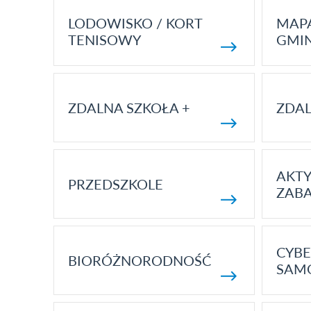
LODOWISKO / KORT
MAP
TENISOWY
GMI
ZDALNA SZKOŁA +
ZDAL
AKT
PRZEDSZKOLE
ZAB
CYBE
BIORÓŻNORODNOŚĆ
SAM