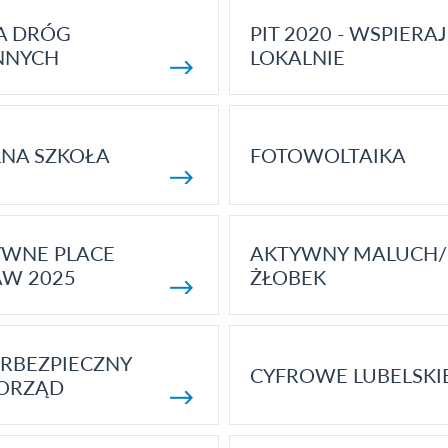
A DRÓG
PIT 2020 - WSPIERAJ
NNYCH
LOKALNIE
NA SZKOŁA
FOTOWOLTAIKA
YWNE PLACE
AKTYWNY MALUCH/
AW 2025
ŻŁOBEK
RBEZPIECZNY
CYFROWE LUBELSKI
ORZĄD