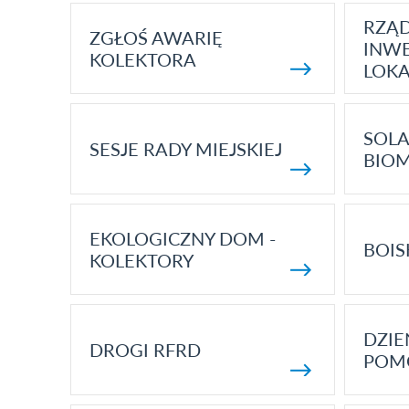
RZĄ
ZGŁOŚ AWARIĘ
INWE
KOLEKTORA
LOK
SOLA
SESJE RADY MIEJSKIEJ
BIO
EKOLOGICZNY DOM -
BOIS
KOLEKTORY
DZI
DROGI RFRD
POM