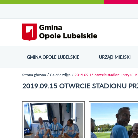
Urząd Miejski w Opolu Lubelskim - oficjaln
Przejdź
Przejdź
Przejdź do
Przejdź do
Przejdź do
Przejdź
Przejdź do
Przejdź
Przejdź
do
do
wyszukiwarki
ścieżki
kategorii
do
kalendarza
do
do
Przejdź do strony startow
mapy
menu
nawigacyjnej
aktualności
treści
wydarzeń
galerii
stopki
strony
zdjęć
GMINA OPOLE LUBELSKIE
URZĄD MIEJSKI
ODN
Strona główna
Galerie zdjęć
2019.09.15 otwrcie stadionu przy ul. K
Jesteś tutaj
2019.09.15 OTWRCIE STADIONU PR