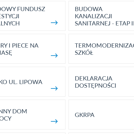
DOWY FUNDUSZ
BUDOWA
STYCJI
KANALIZACJI
ALNYCH
SANITARNEJ - ETAP I
RY I PIECE NA
TERMOMODERNIZA
MASĘ
SZKÓŁ
DEKLARACJA
KO UL. LIPOWA
DOSTĘPNOŚCI
ENNY DOM
GKRPA
OCY