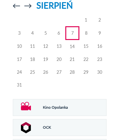
SIERPIEŃ
Przejdź do
Przejdź do
poprzedniego
poprzedniego
miesiąca
miesiąca
1
2
3
4
5
6
7
8
9
10
11
12
13
15
16
14
17
18
19
20
21
22
23
24
25
26
27
28
29
30
31
Kino Opolanka
OCK