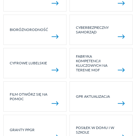
CYBERBEZPIECZNY
BIORÓŻNORODNOŚĆ
SAMORZĄD
FABRYKA
KOMPETENCJI
CYFROWE LUBELSKIE
KLUCZOWYCH NA
TERENIE MOF
FILM OTWÓRZ SIĘ NA
GPR AKTUALIZACJA
POMOC
POSIŁEK W DOMU I W
GRANTY PPGR
SZKOLE