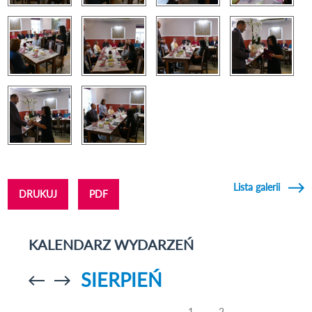
Lista galerii
DRUKUJ
PDF
KALENDARZ WYDARZEŃ
SIERPIEŃ
Przejdź do
Przejdź do
poprzedniego
poprzedniego
miesiąca
miesiąca
1
2