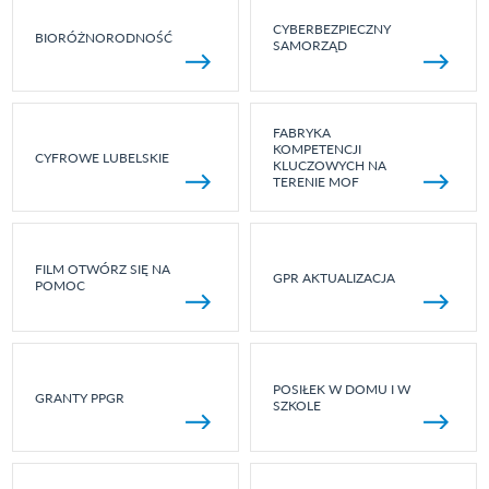
CYBERBEZPIECZNY
BIORÓŻNORODNOŚĆ
SAMORZĄD
FABRYKA
KOMPETENCJI
CYFROWE LUBELSKIE
KLUCZOWYCH NA
TERENIE MOF
FILM OTWÓRZ SIĘ NA
GPR AKTUALIZACJA
POMOC
POSIŁEK W DOMU I W
GRANTY PPGR
SZKOLE