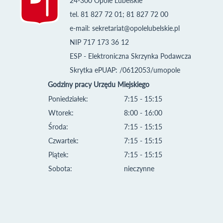
24-300 Opole Lubelskie
tel. 81 827 72 01; 81 827 72 00
e-mail:
sekretariat@opolelubelskie.pl
NIP 717 173 36 12
ESP - Elektroniczna Skrzynka Podawcza
Skrytka ePUAP: /0612053/umopole
Godziny pracy Urzędu Miejskiego
Poniedziałek:
7:15 - 15:15
Wtorek:
8:00 - 16:00
Środa:
7:15 - 15:15
Czwartek:
7:15 - 15:15
Piątek:
7:15 - 15:15
Sobota:
nieczynne