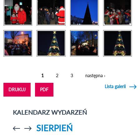
1
2
3
następna ›
Strony
Lista galerii
DRUKUJ
PDF
KALENDARZ WYDARZEŃ
SIERPIEŃ
Przejdź do
Przejdź do
poprzedniego
poprzedniego
miesiąca
miesiąca