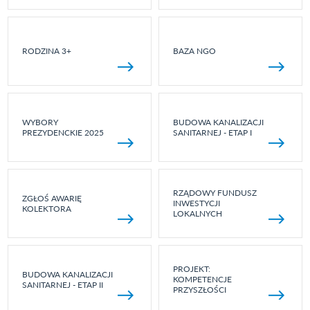
RODZINA 3+
BAZA NGO
WYBORY
BUDOWA KANALIZACJI
PREZYDENCKIE 2025
SANITARNEJ - ETAP I
RZĄDOWY FUNDUSZ
ZGŁOŚ AWARIĘ
INWESTYCJI
KOLEKTORA
LOKALNYCH
PROJEKT:
BUDOWA KANALIZACJI
KOMPETENCJE
SANITARNEJ - ETAP II
PRZYSZŁOŚCI