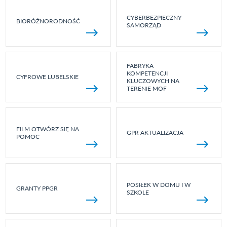
CYBERBEZPIECZNY
BIORÓŻNORODNOŚĆ
SAMORZĄD
FABRYKA
KOMPETENCJI
CYFROWE LUBELSKIE
KLUCZOWYCH NA
TERENIE MOF
FILM OTWÓRZ SIĘ NA
GPR AKTUALIZACJA
POMOC
POSIŁEK W DOMU I W
GRANTY PPGR
SZKOLE