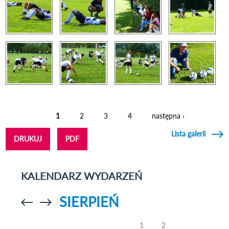
1
2
3
4
następna ›
Strony
Lista galerii
DRUKUJ
PDF
KALENDARZ WYDARZEŃ
SIERPIEŃ
Przejdź do
Przejdź do
poprzedniego
poprzedniego
miesiąca
miesiąca
1
2