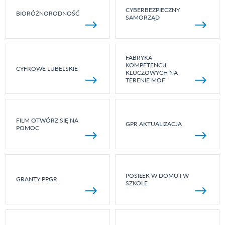
CYBERBEZPIECZNY
BIORÓŻNORODNOŚĆ
SAMORZĄD
FABRYKA
KOMPETENCJI
CYFROWE LUBELSKIE
KLUCZOWYCH NA
TERENIE MOF
FILM OTWÓRZ SIĘ NA
GPR AKTUALIZACJA
POMOC
POSIŁEK W DOMU I W
GRANTY PPGR
SZKOLE