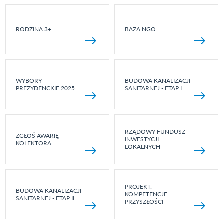
RODZINA 3+
BAZA NGO
WYBORY
BUDOWA KANALIZACJI
PREZYDENCKIE 2025
SANITARNEJ - ETAP I
RZĄDOWY FUNDUSZ
ZGŁOŚ AWARIĘ
INWESTYCJI
KOLEKTORA
LOKALNYCH
PROJEKT:
BUDOWA KANALIZACJI
KOMPETENCJE
SANITARNEJ - ETAP II
PRZYSZŁOŚCI