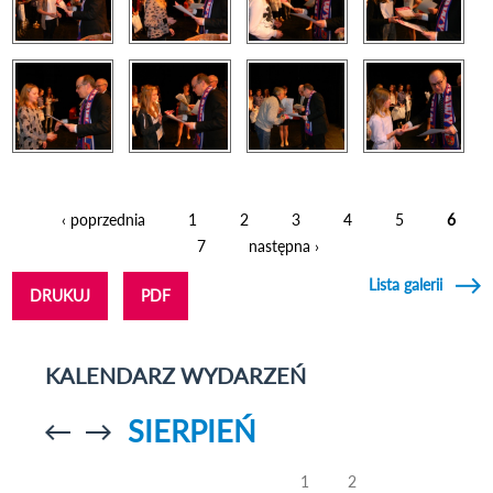
‹ poprzednia
1
2
3
4
5
6
Strony
7
następna ›
Lista galerii
DRUKUJ
PDF
KALENDARZ WYDARZEŃ
SIERPIEŃ
Przejdź do
Przejdź do
poprzedniego
poprzedniego
miesiąca
miesiąca
1
2