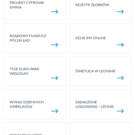
PROJEKT CYFROWA
REJESTR ŻŁOBKÓW
GMINA
RZĄDOWY FUNDUSZ
SESJE RM ONLINE
POLSKI ŁAD
TSSE EURO-PARK
ŚWIETLICA W LEONINIE
WISŁOSAN
WYKAZ DZIENNYCH
ZADASZONE
OPIEKUNÓW
LODOWISKO - CENNIK