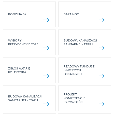
RODZINA 3+
BAZA NGO
WYBORY
BUDOWA KANALIZACJI
PREZYDENCKIE 2025
SANITARNEJ - ETAP I
RZĄDOWY FUNDUSZ
ZGŁOŚ AWARIĘ
INWESTYCJI
KOLEKTORA
LOKALNYCH
PROJEKT:
BUDOWA KANALIZACJI
KOMPETENCJE
SANITARNEJ - ETAP II
PRZYSZŁOŚCI