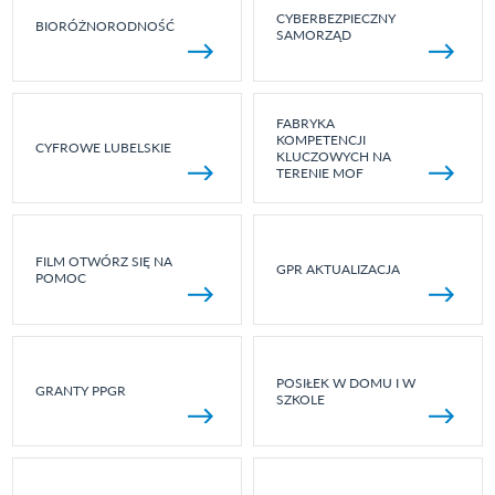
CYBERBEZPIECZNY
BIORÓŻNORODNOŚĆ
SAMORZĄD
FABRYKA
KOMPETENCJI
CYFROWE LUBELSKIE
KLUCZOWYCH NA
TERENIE MOF
FILM OTWÓRZ SIĘ NA
GPR AKTUALIZACJA
POMOC
POSIŁEK W DOMU I W
GRANTY PPGR
SZKOLE