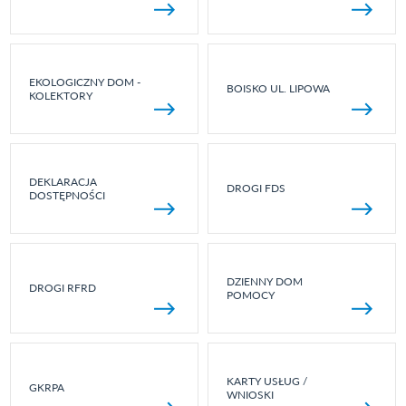
EKOLOGICZNY DOM -
BOISKO UL. LIPOWA
KOLEKTORY
DEKLARACJA
DROGI FDS
DOSTĘPNOŚCI
DZIENNY DOM
DROGI RFRD
POMOCY
KARTY USŁUG /
GKRPA
WNIOSKI