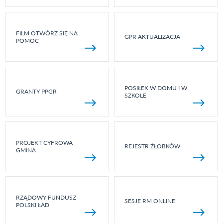
FILM OTWÓRZ SIĘ NA
GPR AKTUALIZACJA
POMOC
POSIŁEK W DOMU I W
GRANTY PPGR
SZKOLE
PROJEKT CYFROWA
REJESTR ŻŁOBKÓW
GMINA
RZĄDOWY FUNDUSZ
SESJE RM ONLINE
POLSKI ŁAD