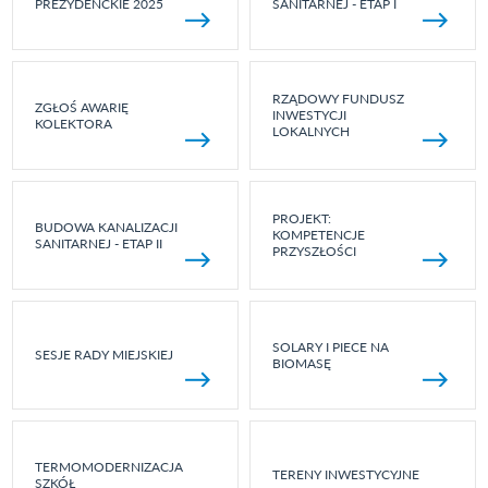
PREZYDENCKIE 2025
SANITARNEJ - ETAP I
RZĄDOWY FUNDUSZ
ZGŁOŚ AWARIĘ
INWESTYCJI
KOLEKTORA
LOKALNYCH
PROJEKT:
BUDOWA KANALIZACJI
KOMPETENCJE
SANITARNEJ - ETAP II
PRZYSZŁOŚCI
SOLARY I PIECE NA
SESJE RADY MIEJSKIEJ
BIOMASĘ
TERMOMODERNIZACJA
TERENY INWESTYCYJNE
SZKÓŁ