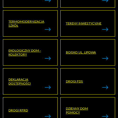
TERMOMODERNIZACJA
TERENY INWESTYCYJNE
SZKÓŁ
EKOLOGICZNY DOM -
BOISKO UL. LIPOWA
KOLEKTORY
DEKLARACJA
DROGI FDS
DOSTĘPNOŚCI
DZIENNY DOM
DROGI RFRD
POMOCY