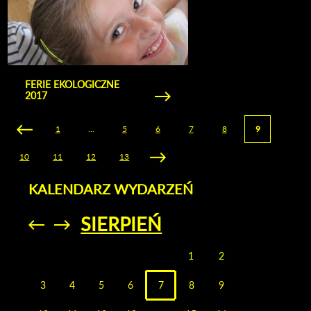
FERIE EKOLOGICZNE
2017
1
…
5
6
7
8
9
10
11
12
13
KALENDARZ WYDARZEŃ
SIERPIEŃ
Przejdź do
Przejdź do
poprzedniego
poprzedniego
miesiąca
miesiąca
1
2
3
4
5
6
7
8
9