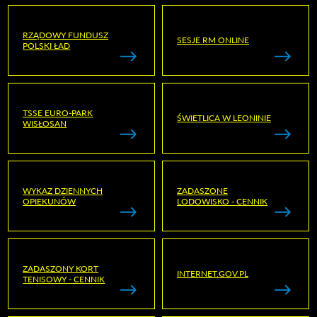
RZĄDOWY FUNDUSZ
SESJE RM ONLINE
POLSKI ŁAD
TSSE EURO-PARK
ŚWIETLICA W LEONINIE
WISŁOSAN
WYKAZ DZIENNYCH
ZADASZONE
OPIEKUNÓW
LODOWISKO - CENNIK
ZADASZONY KORT
INTERNET.GOV.PL
TENISOWY - CENNIK