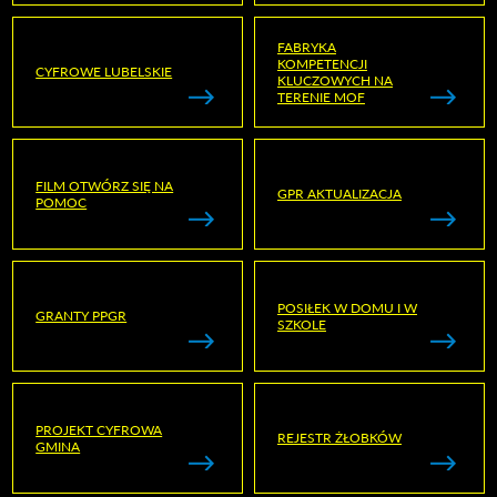
FABRYKA
KOMPETENCJI
CYFROWE LUBELSKIE
KLUCZOWYCH NA
TERENIE MOF
FILM OTWÓRZ SIĘ NA
GPR AKTUALIZACJA
POMOC
POSIŁEK W DOMU I W
GRANTY PPGR
SZKOLE
PROJEKT CYFROWA
REJESTR ŻŁOBKÓW
GMINA