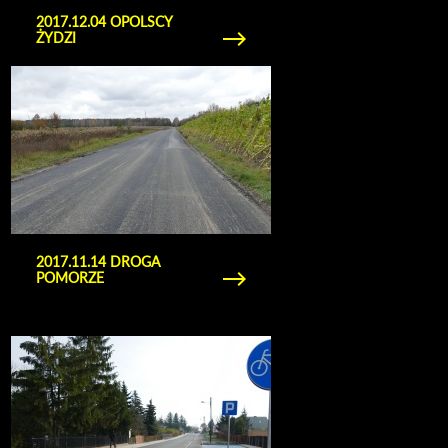
2017.12.04 OPOLSCY
ŻYDZI
Obejrzyj galerię zdjęć 2017.11.14 droga Pomorze
2017.11.14 DROGA
POMORZE
Obejrzyj galerię zdjęć 2017.11.06 ul fabryczna