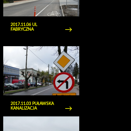
2017.11.06 UL
FABRYCZNA
Obejrzyj galerię zdjęć 2017.11.03 puławska
kanalizacja
2017.11.03 PUŁAWSKA
KANALIZACJA
Obejrzyj galerię zdjęć 2017.10.25 parking
cmentarz