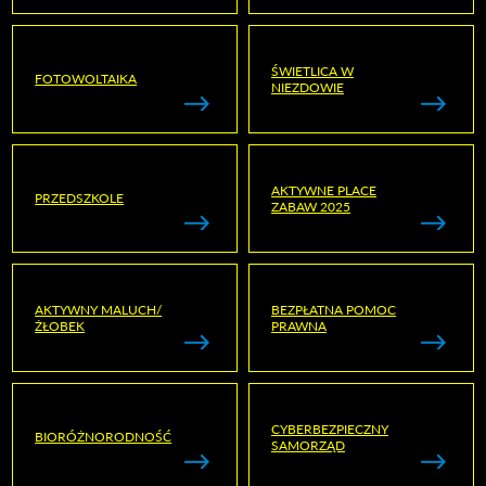
ŚWIETLICA W
FOTOWOLTAIKA
NIEZDOWIE
AKTYWNE PLACE
PRZEDSZKOLE
ZABAW 2025
AKTYWNY MALUCH/
BEZPŁATNA POMOC
ŻŁOBEK
PRAWNA
CYBERBEZPIECZNY
BIORÓŻNORODNOŚĆ
SAMORZĄD