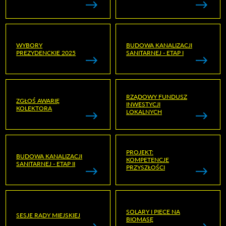
WYBORY
BUDOWA KANALIZACJI
PREZYDENCKIE 2025
SANITARNEJ - ETAP I
RZĄDOWY FUNDUSZ
ZGŁOŚ AWARIĘ
INWESTYCJI
KOLEKTORA
LOKALNYCH
PROJEKT:
BUDOWA KANALIZACJI
KOMPETENCJE
SANITARNEJ - ETAP II
PRZYSZŁOŚCI
SOLARY I PIECE NA
SESJE RADY MIEJSKIEJ
BIOMASĘ