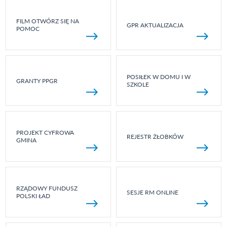
FILM OTWÓRZ SIĘ NA
GPR AKTUALIZACJA
POMOC
POSIŁEK W DOMU I W
GRANTY PPGR
SZKOLE
PROJEKT CYFROWA
REJESTR ŻŁOBKÓW
GMINA
RZĄDOWY FUNDUSZ
SESJE RM ONLINE
POLSKI ŁAD