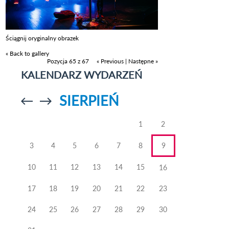
Ściągnij oryginalny obrazek
« Back to gallery
Pozycja 65 z 67
« Previous
|
Następne »
KALENDARZ WYDARZEŃ
SIERPIEŃ
Przejdź do
Przejdź do
poprzedniego
poprzedniego
miesiąca
miesiąca
1
2
3
4
5
6
7
8
9
10
11
12
13
14
15
16
17
18
19
20
21
22
23
24
25
26
27
28
29
30