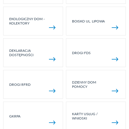
EKOLOGICZNY DOM -
BOISKO UL. LIPOWA
KOLEKTORY
DEKLARACJA
DROGI FDS
DOSTĘPNOŚCI
DZIENNY DOM
DROGI RFRD
POMOCY
KARTY USŁUG /
GKRPA
WNIOSKI