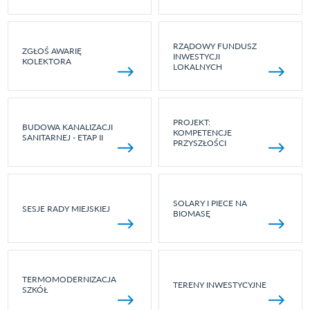
RZĄDOWY FUNDUSZ
ZGŁOŚ AWARIĘ
INWESTYCJI
KOLEKTORA
LOKALNYCH
PROJEKT:
BUDOWA KANALIZACJI
KOMPETENCJE
SANITARNEJ - ETAP II
PRZYSZŁOŚCI
SOLARY I PIECE NA
SESJE RADY MIEJSKIEJ
BIOMASĘ
TERMOMODERNIZACJA
TERENY INWESTYCYJNE
SZKÓŁ