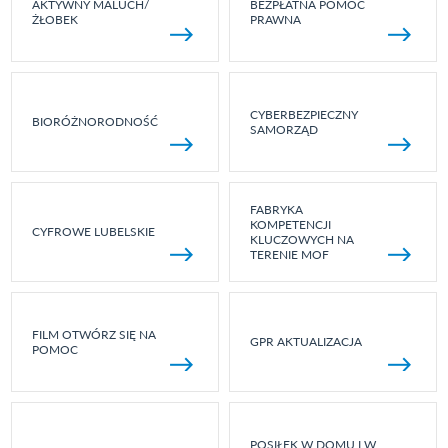
AKTYWNY MALUCH/
BEZPŁATNA POMOC
ŻŁOBEK
PRAWNA
CYBERBEZPIECZNY
BIORÓŻNORODNOŚĆ
SAMORZĄD
FABRYKA
KOMPETENCJI
CYFROWE LUBELSKIE
KLUCZOWYCH NA
TERENIE MOF
FILM OTWÓRZ SIĘ NA
GPR AKTUALIZACJA
POMOC
POSIŁEK W DOMU I W