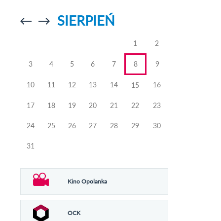
SIERPIEŃ
Przejdź do
Przejdź do
poprzedniego
poprzedniego
miesiąca
miesiąca
1
2
3
4
5
6
7
8
9
10
11
12
13
14
16
15
17
18
19
20
21
22
23
24
25
26
27
28
29
30
31
Kino Opolanka
OCK