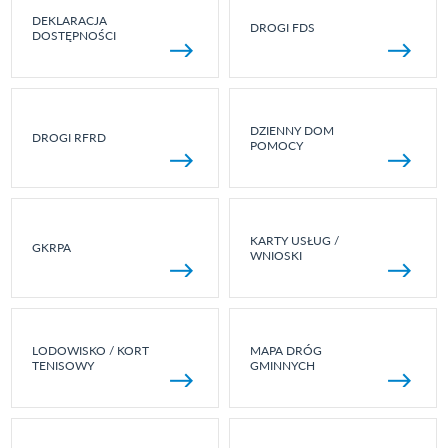
DEKLARACJA
DROGI FDS
DOSTĘPNOŚCI
DZIENNY DOM
DROGI RFRD
POMOCY
KARTY USŁUG /
GKRPA
WNIOSKI
LODOWISKO / KORT
MAPA DRÓG
TENISOWY
GMINNYCH