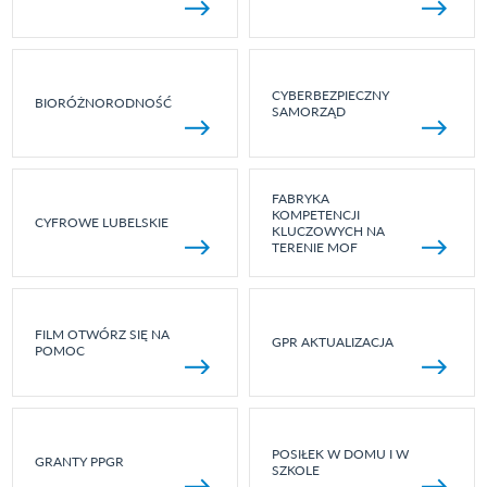
CYBERBEZPIECZNY
BIORÓŻNORODNOŚĆ
SAMORZĄD
FABRYKA
KOMPETENCJI
CYFROWE LUBELSKIE
KLUCZOWYCH NA
TERENIE MOF
FILM OTWÓRZ SIĘ NA
GPR AKTUALIZACJA
POMOC
POSIŁEK W DOMU I W
GRANTY PPGR
SZKOLE