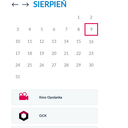
SIERPIEŃ
Przejdź do
Przejdź do
poprzedniego
poprzedniego
miesiąca
miesiąca
1
2
3
4
5
6
7
8
9
10
11
12
13
14
15
16
17
18
19
20
21
22
23
24
25
26
27
28
29
30
31
Kino Opolanka
OCK