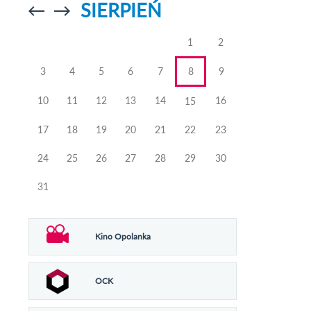
SIERPIEŃ
Przejdź do
Przejdź do
poprzedniego
poprzedniego
miesiąca
miesiąca
1
2
3
4
5
6
7
8
9
10
11
12
13
14
16
15
17
18
19
20
21
22
23
24
25
26
27
28
29
30
31
Kino Opolanka
OCK