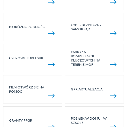
CYBERBEZPIECZNY
BIORÓŻNORODNOŚĆ
SAMORZĄD
FABRYKA
KOMPETENCJI
CYFROWE LUBELSKIE
KLUCZOWYCH NA
TERENIE MOF
FILM OTWÓRZ SIĘ NA
GPR AKTUALIZACJA
POMOC
POSIŁEK W DOMU I W
GRANTY PPGR
SZKOLE